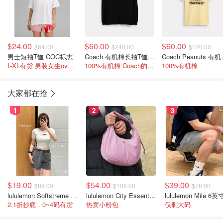
$24.00
$60.00
$60.00
$64.00
$240.00
$120.00
男士短袖T恤 COC标志
Coach 有机棉长袖T恤 经典款
Coach
L-XL有货 男装女生oversize当长tee裙穿
100%有机棉 Coach的长袖这个价很值！
100%有机棉
大家都在抢
1
2
3
$19.00
$54.00
$39.00
$88.00
$108.00
$78.00
lululemon Softstreme 女士高腰短裤 10cm
lululemon City Essentials 肩背包 4L
2.1折抄底，0~4码有货
热卖小粉包
仅剩大码