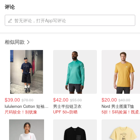
评论
暂无评论，打开App写评论
相似同款
$39.00
$42.00
$20.00
$78.00
$55.00
$40.00
lululemon Cotton 短袖T恤 男款
男士半拉链卫衣
Nord 男士图案T恤
尺码较全！别犹豫
UPF 50+防晒
5折！