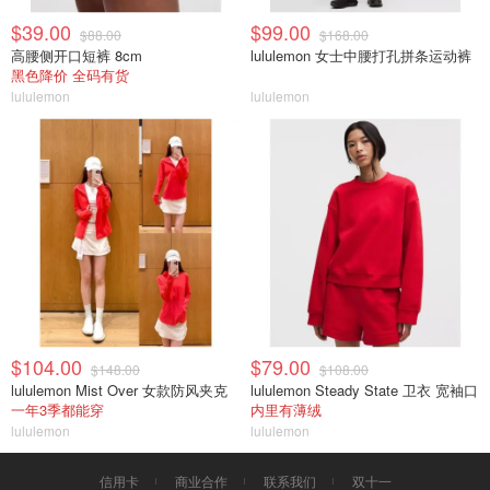
$39.00
$99.00
$88.00
$168.00
高腰侧开口短裤 8cm
lululemon 女士中腰打孔拼条运动裤
黑色降价 全码有货
lululemon
lululemon
$104.00
$79.00
$148.00
$108.00
lululemon Mist Over 女款防风夹克
lululemon Steady State 卫衣 宽袖口
一年3季都能穿
内里有薄绒
lululemon
lululemon
信用卡
商业合作
联系我们
双十一