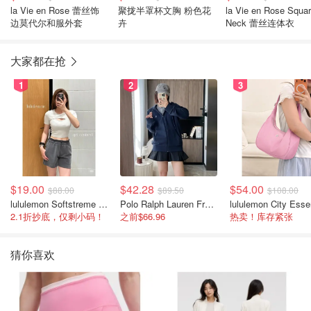
la Vie en Rose 蕾丝饰
聚拢半罩杯文胸 粉色花
la Vie en Rose Squa
边莫代尔和服外套
卉
Neck 蕾丝连体衣
大家都在抢
1
2
3
$19.00
$42.28
$54.00
$88.00
$89.50
$108.00
lululemon Softstreme 女士高腰短裤 10cm
Polo Ralph Lauren French Terry 女童连帽卫衣 7-16码
2.1折抄底，仅剩小码！
之前$66.96
热卖！库存紧张
猜你喜欢