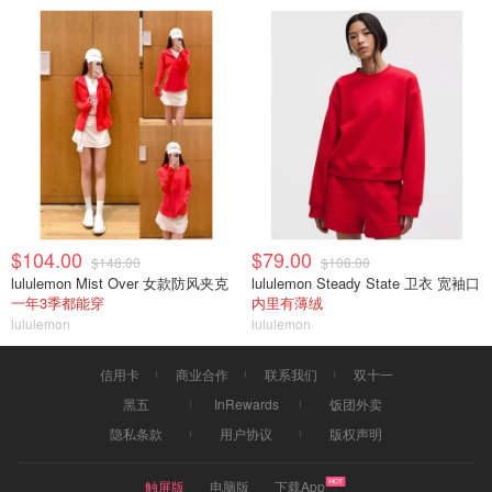
$104.00
$79.00
$148.00
$108.00
lululemon Mist Over 女款防风夹克
lululemon Steady State 卫衣 宽袖口
一年3季都能穿
内里有薄绒
lululemon
lululemon
信用卡
商业合作
联系我们
双十一
黑五
InRewards
饭团外卖
隐私条款
用户协议
版权声明
触屏版
电脑版
下载App