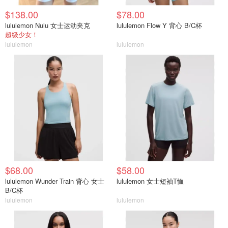
$138.00
$78.00
lululemon Nulu 女士运动夹克
lululemon Flow Y 背心 B/C杯
超级少女！
lululemon
lululemon
$68.00
$58.00
lululemon Wunder Train 背心 女士
lululemon 女士短袖T恤
B/C杯
lululemon
lululemon