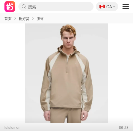
🇨🇦
CA
首页
抢好货
服饰
lululemon
06-23