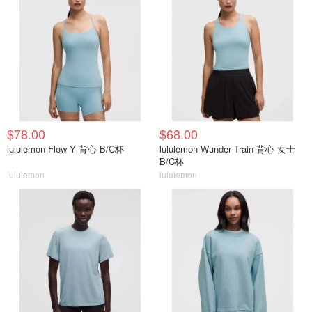
$78.00
$68.00
lululemon Flow Y 背心 B/C杯
lululemon Wunder Train 背心 女士
B/C杯
lululemon
lululemon