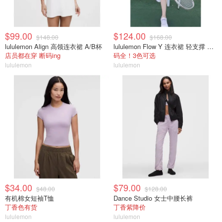
$99.00
$124.00
$148.00
$168.00
lululemon Align 高领连衣裙 A/B杯
lululemon Flow Y 连衣裙 轻支撑 B/C杯
店员都在穿 断码ing
码全！3色可选
lululemon
lululemon
$34.00
$79.00
$48.00
$128.00
有机棉女短袖T恤
Dance Studio 女士中腰长裤
丁香色有货
丁香紫降价
lululemon
lululemon