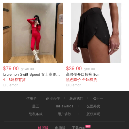
$79.00
$39.00
$148.00
$88.00
lululemon Swift Speed 女士高腰紧身裤
高腰侧开口短裤 8cm
4、8码都有货
黑色降价 全码有货
lululemon
lululemon
信用卡
商业合作
联系我们
双十一
黑五
InRewards
饭团外卖
隐私条款
用户协议
版权声明
触屏版
电脑版
下载App