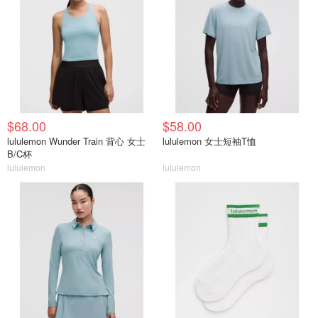
$68.00
$58.00
lululemon Wunder Train 背心 女士
lululemon 女士短袖T恤
B/C杯
lululemon
lululemon