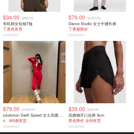
$34.00
$79.00
$48.00
$128.00
有机棉女短袖T恤
Dance Studio 女士中腰长裤
丁香色有货
丁香紫降价
lululemon
lululemon
$79.00
$39.00
$148.00
$88.00
lululemon Swift Speed 女士高腰紧身裤
高腰侧开口短裤 8cm
4、8码都有货
黑色降价 全码有货
lululemon
lululemon