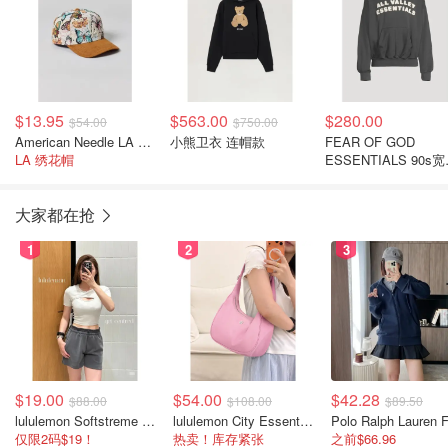
$13.95
$563.00
$280.00
$54.00
$750.00
American Needle LA 提花棒球帽
小熊卫衣 连帽款
FEAR OF GOD
LA 绣花帽
ESSENTIALS 90s
卫衣
大家都在抢
1
2
3
$19.00
$54.00
$42.28
$88.00
$108.00
$89.50
lululemon Softstreme 女士高腰短裤 10cm
lululemon City Essentials 肩背包 4L
仅限2码$19！
热卖！库存紧张
之前$66.96