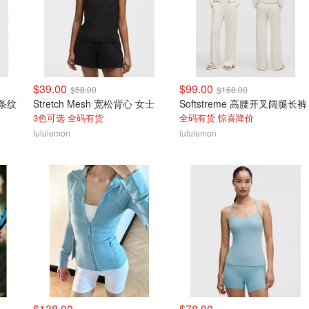
$39.00
$99.00
$58.00
$168.00
 条纹
Stretch Mesh 宽松背心 女士
Softstreme 高腰开叉阔腿长裤
3色可选 全码有货
全码有货 惊喜降价
lululemon
lululemon
$138.00
$78.00