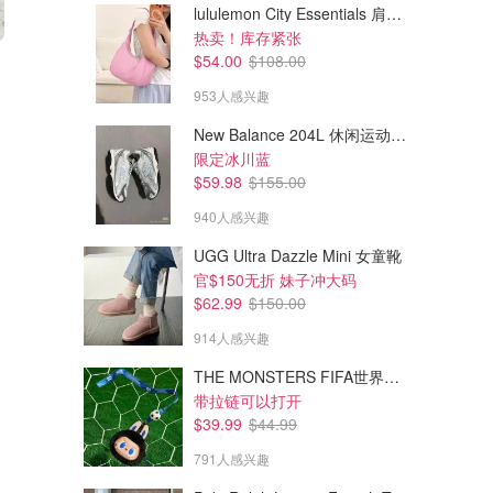
lululemon City Essentials 肩背包 4L
热卖！库存紧张
$119.00
$452.43
$54.00
$108.00
$195.00
$792.65
Volley 皮革休闲鞋
平底鞋
953人感兴趣
加拿大官$770
Holt Renfrew
CETTIRE
New Balance 204L 休闲运动鞋 蓝银色
限定冰川蓝
$59.98
$155.00
940人感兴趣
UGG Ultra Dazzle Mini 女童靴
官$150无折 妹子冲大码
$62.99
$150.00
914人感兴趣
THE MONSTERS FIFA世界杯 耳机包
带拉链可以打开
$39.99
$44.99
791人感兴趣