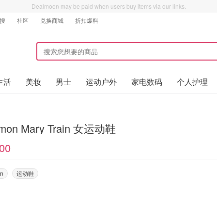
Dealmoon may be paid when users buy items via our links.
搜
社区
兑换商城
折扣爆料
生活
美妆
男士
运动户外
家电数码
个人护理
lemon Mary Train 女运动鞋
00
on
运动鞋