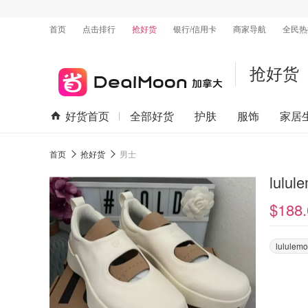
首页
点击排行
抢好货
银行/信用卡
商家导航
全民热
抢好货
好货首页
全部好货
护肤
服饰
家居
首页
抢好货
男士
lulu
$188.
lululem