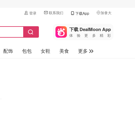
联系我们
加拿大
登录
下载App
🇺🇸
美国
下载 DealMoon App
体验更多精彩
🇨🇳
中国
配饰
包包
女鞋
美食
更多
🇨🇦
加拿大
🇬🇧
母婴玩具
英国
保健品
🇩🇪
德国
旅游
🇫🇷
法国
汽车
🇮🇹
意大利
🇦🇺
澳洲
🇳🇿
新西兰