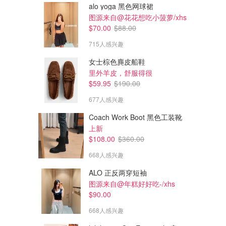
alo yoga 黑色网球裙
图源来自@花花想吃小菠萝/xhs
$70.00
$88.00
715人感兴趣
女士棕色麂皮船鞋
里外羊皮，舒服得很
$59.95
$190.00
$79.00
$114.00
$108.00
$168.00
677人感兴趣
lululemon Steady State SuperLoft 女卫裤 标准款
lululemon Breezily 高腰工装裤 女款
内里有薄绒
仅剩小码
Coach Work Boot 黑色工装靴
lululemon
lululemon
上新
$108.00
$360.00
668人感兴趣
ALO 正反两穿短袖
图源来自@年糕好好吃-/xhs
$90.00
668人感兴趣