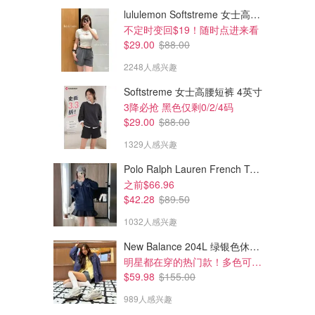
lululemon Softstreme 女士高腰短裤 10cm
不定时变回$19！随时点进来看
$29.00
$88.00
2248人感兴趣
Softstreme 女士高腰短裤 4英寸
3降必抢 黑色仅剩0/2/4码
$29.00
$88.00
1329人感兴趣
Polo Ralph Lauren French Terry 女童连帽卫衣 7-16码
之前$66.96
$42.28
$89.50
1032人感兴趣
New Balance 204L 绿银色休闲鞋
明星都在穿的热门款！多色可选 3.8折
$59.98
$155.00
989人感兴趣