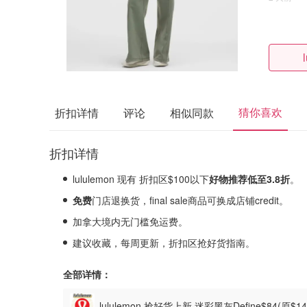
猜你喜欢
折扣详情
评论
相似同款
折扣详情
lululemon 现有 折扣区$100以下
好物推荐低至3.8
折
。
免费
门店退换货，final sale商品可换成店铺credit。
加拿大境内无门槛免运费。
建议收藏，每周更新，折扣区抢好货指南。
全部详情：
lululemon 抢好货上新 迷彩黑灰Define$84(原$1