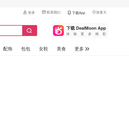
联系我们
加拿大
登录
下载App
🇺🇸
美国
下载 DealMoon App
体验更多精彩
🇨🇳
中国
配饰
包包
女鞋
美食
更多
🇨🇦
加拿大
🇬🇧
母婴玩具
英国
保健品
🇩🇪
德国
旅游
🇫🇷
法国
汽车
🇮🇹
意大利
🇦🇺
澳洲
🇳🇿
新西兰