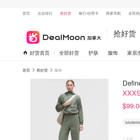
首页
点击排行
抢好货
银行/信用卡
商家导航
全民热
抢好货
好货首页
全部好货
护肤
服饰
家居
首页
抢好货
服饰
Def
XXX
$99.0
lululem
2 天前