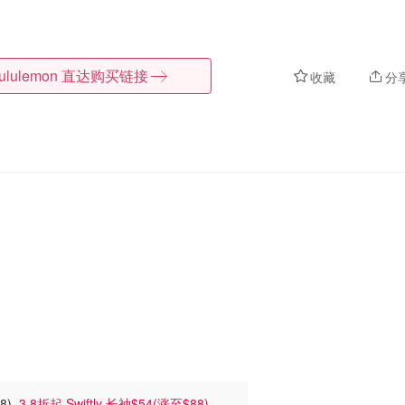
lululemon
直达购买链接
收藏
分
48)
3.8折起 Swiftly 长袖$54(涨至$88)