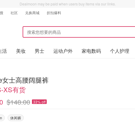
Dealmoon may be paid when users buy items via our links.
搜
社区
兑换商城
折扣爆料
生活
美妆
男士
运动户外
家电数码
个人护理
ine女士高腰阔腿裤
S-XS有货
0
$148.00
33% off
on
休闲裤