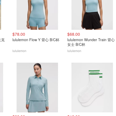
$78.00
$68.00
动夹克
lululemon Flow Y 背心 B/C杯
lululemon Wunder Train 背心
女士 B/C杯
lululemon
lululemon