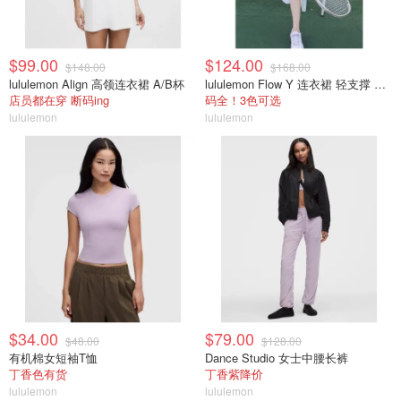
$99.00
$124.00
$148.00
$168.00
lululemon Align 高领连衣裙 A/B杯
lululemon Flow Y 连衣裙 轻支撑 B/C杯
店员都在穿 断码ing
码全！3色可选
lululemon
lululemon
$34.00
$79.00
$48.00
$128.00
有机棉女短袖T恤
Dance Studio 女士中腰长裤
丁香色有货
丁香紫降价
lululemon
lululemon