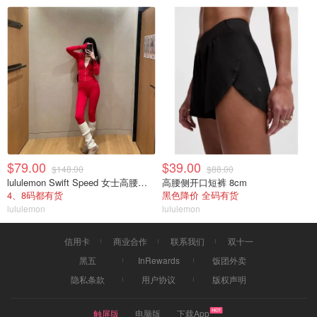
$79.00
$39.00
$148.00
$88.00
lululemon Swift Speed 女士高腰紧身裤
高腰侧开口短裤 8cm
4、8码都有货
黑色降价 全码有货
lululemon
lululemon
信用卡
商业合作
联系我们
双十一
黑五
InRewards
饭团外卖
隐私条款
用户协议
版权声明
触屏版
电脑版
下载App