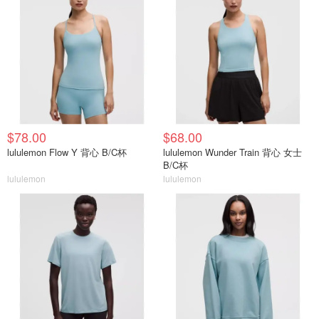
$78.00
$68.00
lululemon Flow Y 背心 B/C杯
lululemon Wunder Train 背心 女士
B/C杯
lululemon
lululemon