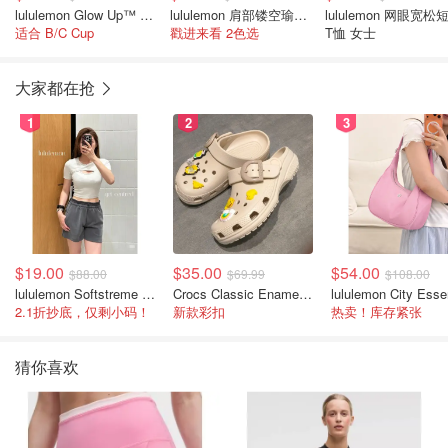
lululemon Glow Up™ 中度支撑运动内衣
lululemon 肩部镂空瑜伽短袖T恤 女士
lululemon 网眼宽松
适合 B/C Cup
戳进来看 2色选
T恤 女士
大家都在抢
1
2
3
$19.00
$35.00
$54.00
$88.00
$69.99
$108.00
lululemon Softstreme 女士高腰短裤 10cm
Crocs Classic Enamel Buckle 卡骆驰布扣便鞋
2.1折抄底，仅剩小码！
新款彩扣
热卖！库存紧张
猜你喜欢