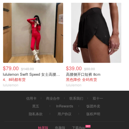
$79.00
$39.00
$148.00
$88.00
lululemon Swift Speed 女士高腰紧身裤
高腰侧开口短裤 8cm
4、8码都有货
黑色降价 全码有货
lululemon
lululemon
信用卡
商业合作
联系我们
双十一
黑五
InRewards
饭团外卖
隐私条款
用户协议
版权声明
触屏版
电脑版
下载App