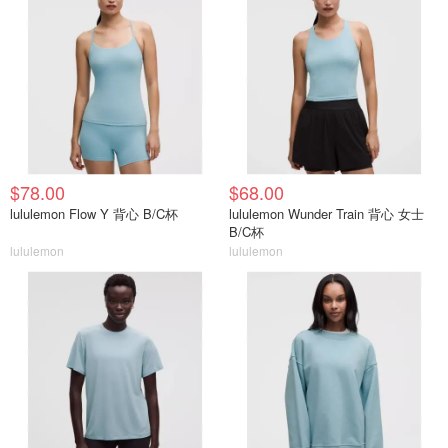
$78.00
$68.00
lululemon Flow Y 背心 B/C杯
lululemon Wunder Train 背心 女士
B/C杯
lululemon
lululemon