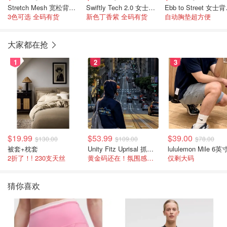
Stretch Mesh 宽松背心 女士
Swiftly Tech 2.0 女士背心
Ebb t
3色可选 全码有货
新色丁香紫 全码有货
自动胸垫超方便
大家都在抢
1
2
3
$19.99
$53.99
$39.00
$130.00
$109.00
$78.00
被套+枕套
Unity Fitz Uprisal 抓绒卫衣
2折了！! 230支天丝
黄金码还在！氛围感之神
仅剩大码
猜你喜欢