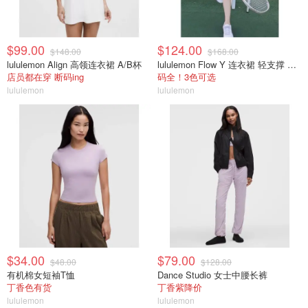
$99.00
$124.00
$148.00
$168.00
lululemon Align 高领连衣裙 A/B杯
lululemon Flow Y 连衣裙 轻支撑 B/C杯
店员都在穿 断码ing
码全！3色可选
lululemon
lululemon
$34.00
$79.00
$48.00
$128.00
有机棉女短袖T恤
Dance Studio 女士中腰长裤
丁香色有货
丁香紫降价
lululemon
lululemon