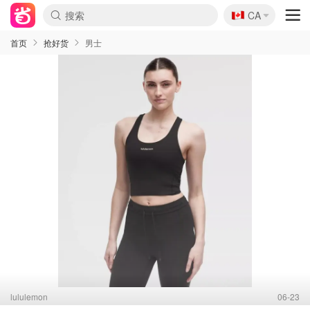
🇨🇦
CA
首页
抢好货
男士
lululemon
06-23