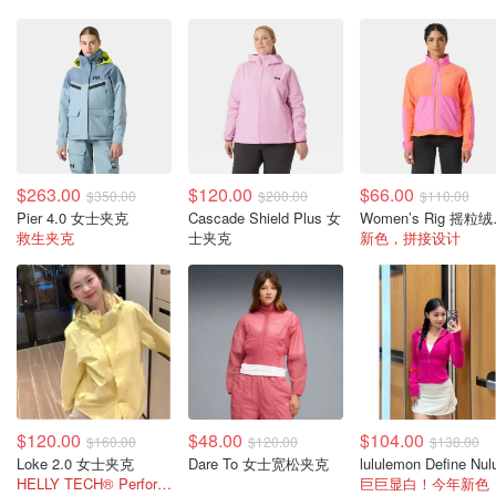
$263.00
$120.00
$66.00
$350.00
$200.00
$110.00
Pier 4.0 女士夹克
Cascade Shield Plus 女
Wom
救生夹克
士夹克
新色，拼接设计
$120.00
$48.00
$104.00
$160.00
$120.00
$138.00
Loke 2.0 女士夹克
Dare To 女士宽松夹克
HELLY TECH® Performance，图片类似款
巨巨显白！今年新色