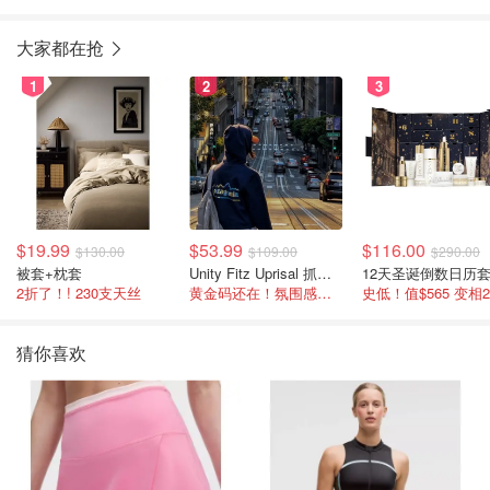
大家都在抢
1
2
3
$19.99
$53.99
$116.00
$130.00
$109.00
$290.00
被套+枕套
Unity Fitz Uprisal 抓绒卫衣
12天圣诞倒数日历
2折了！! 230支天丝
黄金码还在！氛围感之神
史低！值$565 变相
猜你喜欢