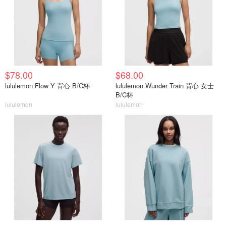
$78.00
$68.00
lululemon Flow Y 背心 B/C杯
lululemon Wunder Train 背心 女士
B/C杯
lululemon
lululemon