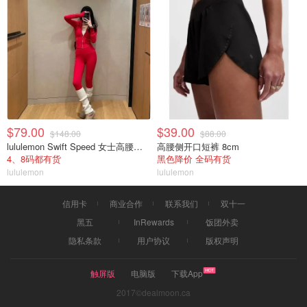
$79.00
$39.00
$148.00
$88.00
lululemon Swift Speed 女士高腰紧身裤
高腰侧开口短裤 8cm
4、8码都有货
黑色降价 全码有货
lululemon
lululemon
信用卡
商业合作
联系我们
双十一
黑五
InRewards
饭团外卖
隐私条款
用户协议
版权声明
触屏版
电脑版
下载App
2017©dealmoon.ca