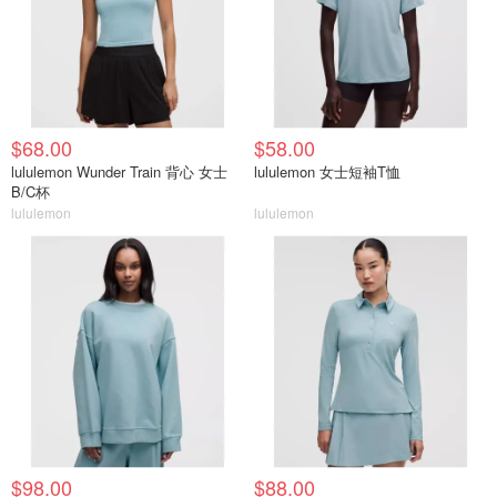
$68.00
$58.00
lululemon Wunder Train 背心 女士
lululemon 女士短袖T恤
B/C杯
lululemon
lululemon
$98.00
$88.00