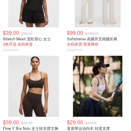
$39.00
$99.00
$58.00
$168.00
Stretch Mesh 宽松背心 女士
Softstreme 高腰开叉阔腿长裤
3色可选 全码有货
全码有货 惊喜降价
lululemon
lululemon
$39.00
$29.00
$54.00
$64.00
Flow Y Bra Nulu 女士轻支撑文胸
直肩带运动内衣 轻度支撑