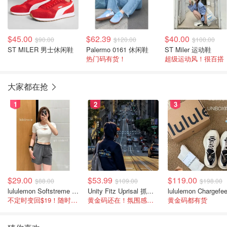
$45.00
$62.39
$40.00
$90.00
$120.00
$100.00
ST MILER 男士休闲鞋
Palermo 0161 休闲鞋
ST Miler 运动鞋
热门码有货！
超级运动风！很百搭
大家都在抢
1
2
3
$29.00
$53.99
$119.00
$88.00
$109.00
$198.00
lululemon Softstreme 女士高腰短裤 10cm
Unity Fitz Uprisal 抓绒卫衣
不定时变回$19！随时点进来看
黄金码还在！氛围感之神
黄金码都有货