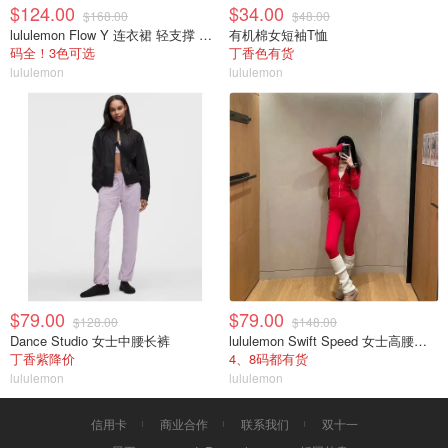
$124.00
$34.00
$168.00
$48.00
lululemon Flow Y 连衣裙 轻支撑 B/C杯
有机棉女短袖T恤
码全！3色可选
丁香色有货
lululemon
lululemon
$79.00
$79.00
$128.00
$148.00
Dance Studio 女士中腰长裤
lululemon Swift Speed 女士高腰紧身裤
丁香紫降价
4、8码都有货
lululemon
lululemon
信用卡
商业合作
联系我们
双十一