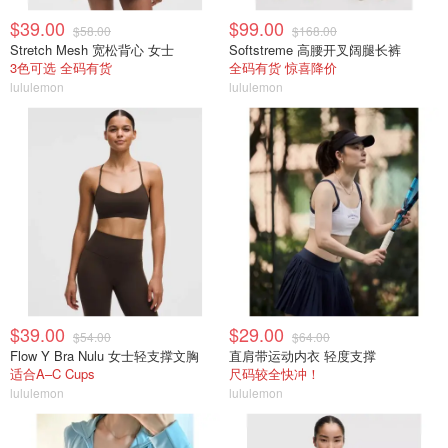
$39.00
$99.00
$58.00
$168.00
Stretch Mesh 宽松背心 女士
Softstreme 高腰开叉阔腿长裤
3色可选 全码有货
全码有货 惊喜降价
lululemon
lululemon
$39.00
$29.00
$54.00
$64.00
Flow Y Bra Nulu 女士轻支撑文胸
直肩带运动内衣 轻度支撑
适合A–C Cups
尺码较全快冲！
lululemon
lululemon