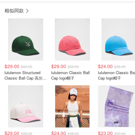
相似同款
$29.00
$29.00
$24.00
$44.00
$38.00
$38.00
lululemon Structured
lululemon Classic Ball
lululemon Classic Bal
Classic Ball Cap 高尔夫
Cap logo帽子
Cap logo帽子
男士帽
$29.00
$24.00
$23.00
$38.00
$38.00
$30.00