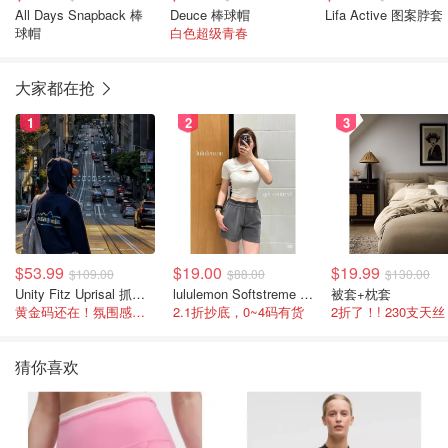
All Days Snapback 棒
Deuce 棒球帽
Lifa Active 图案脖套
球帽
白色超级青春
大家都在抢
1
2
3
$53.99
$19.00
$19.99
$109.00
$88.00
$130.00
Unity Fitz Uprisal 抓绒卫衣
lululemon Softstreme 女士高腰短裤 10cm
被套+枕套
黄金码还在！氛围感之神
2.1折抄底，0~4码有货
2折了！! 230支天丝
猜你喜欢