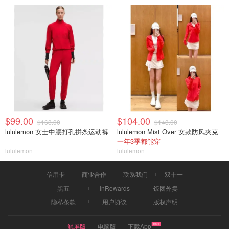
$99.00
$104.00
$168.00
$148.00
lululemon 女士中腰打孔拼条运动裤
lululemon Mist Over 女款防风夹克
一年3季都能穿
lululemon
lululemon
信用卡
商业合作
联系我们
双十一
黑五
InRewards
饭团外卖
隐私条款
用户协议
版权声明
触屏版
电脑版
下载App