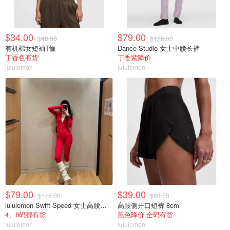
$34.00
$79.00
$48.00
$128.00
有机棉女短袖T恤
Dance Studio 女士中腰长裤
丁香色有货
丁香紫降价
lululemon
lululemon
$79.00
$39.00
$148.00
$88.00
lululemon Swift Speed 女士高腰紧身裤
高腰侧开口短裤 8cm
4、8码都有货
黑色降价 全码有货
lululemon
lululemon