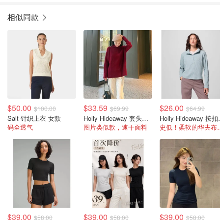
相似同款
$50.00
$33.59
$26.00
$100.00
$69.99
$64.99
Salt 针织上衣 女款
Holly Hideaway 套头衫 女士高领
Holly 
码全透气
图片类似款，速干面料
史低！柔软
$39.00
$39.00
$39.00
$58.00
$58.00
$58.00