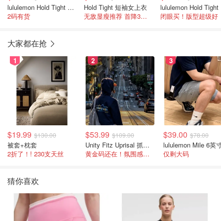
lululemon Hold Tight 短款T恤
Hold Tight 短袖女上衣
lu
2码有货
无敌显瘦推荐 首降3色可选
闭眼买！版型超级好
大家都在抢
1
2
3
$19.99
$53.99
$39.00
$130.00
$109.00
$78.00
被套+枕套
Unity Fitz Uprisal 抓绒卫衣
2折了！! 230支天丝
黄金码还在！氛围感之神
仅剩大码
猜你喜欢