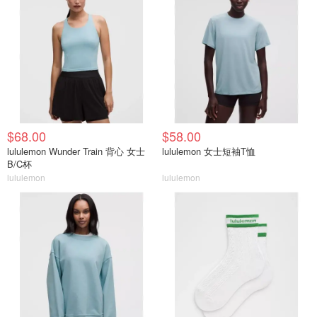
$68.00
$58.00
lululemon Wunder Train 背心 女士
lululemon 女士短袖T恤
B/C杯
lululemon
lululemon