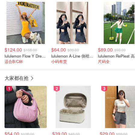
$124.00
$64.00
$89.00
$168.00
$88.00
$98.00
lululemon Flow Y Dress 背心裙 轻度支撑
lululemon A-Line 側褶網球裙 女款
lu
适合B/C杯
小码有货
尺码全
大家都在抢
1
2
3
$54.00
$39.00
$29.00
$108.00
$48.00
$88.00