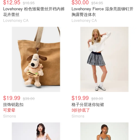
$12.95
$30.00
$16.95
$54.95
Lovehoney 粉色雏菊蕾丝开裆内裤
Lovehoney Fierce 湿身亮面铆钉开
花卉蕾丝
胸露臀连体衣
Lovehoney CA
Lovehoney CA
$19.99
$19.99
$39.00
$69.00
挂饰钥匙扣
格子分层迷你短裙
可爱晕
3折抄底了
Simons
Simons