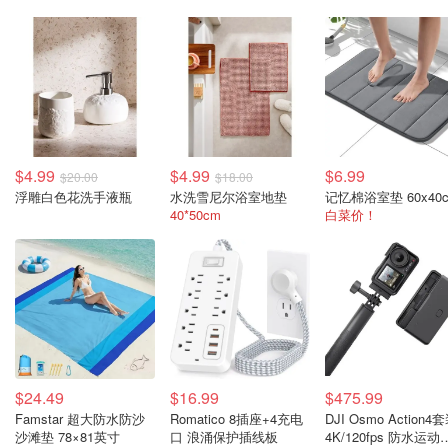
$4.99
$4.99
$6.99
$20.00
$18.00
浮雕白色花洗手液瓶
水洗雪尼尔浴室地垫
40*50cm
白菜价！
$24.49
$16.99
$475.99
Famstar 超大防水防沙
Romatico 8插座+4充电
DJI Osmo Action4
沙滩垫 78×81英寸
口 浪涌保护插线板
4K/120fps 防水运动