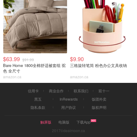
$63.99
$9.90
$91.99
Bare Home 1800全棉舒适被套组 驼
三格旋转笔筒 粉色办公文具收纳
色 全尺寸
amazon.ca
amazon.ca
信用卡
商业合作
联系我们
双十一
黑五
InRewards
饭团外卖
隐私条款
用户协议
版权声明
触屏版
电脑版
下载App
2017©dealmoon.ca