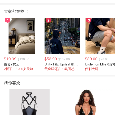
机
大家都在抢
1
2
3
$19.99
$53.99
$39.00
$130.00
$109.00
$78.00
被套+枕套
Unity Fitz Uprisal 抓绒卫衣
2折了！! 230支天丝
黄金码还在！氛围感之神
仅剩大码
猜你喜欢