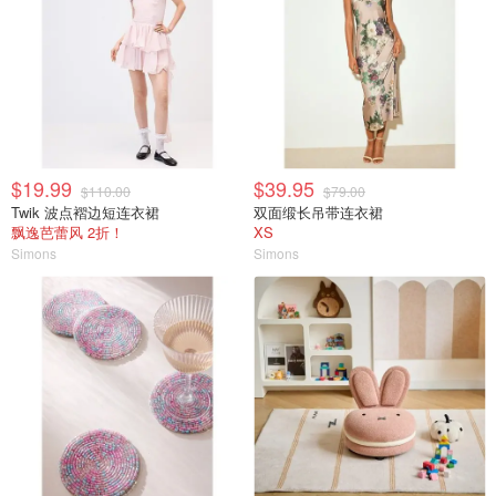
$19.99
$39.95
$110.00
$79.00
Twik 波点褶边短连衣裙
双面缎长吊带连衣裙
飘逸芭蕾风 2折！
XS
Simons
Simons