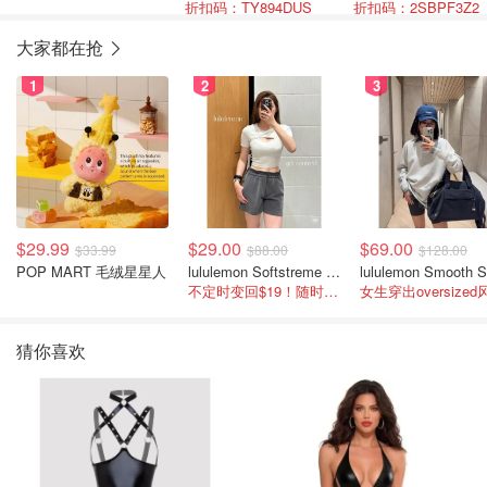
折扣码：TY894DUS
折扣码：2SBPF3Z2
大家都在抢
1
2
3
$29.99
$29.00
$69.00
$33.99
$88.00
$128.00
POP MART 毛绒星星人
lululemon Softstreme 女士高腰短裤 10cm
不定时变回$19！随时点进来看
女生穿出oversized
猜你喜欢