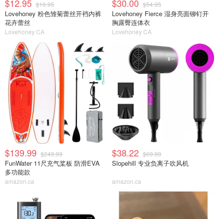
$12.95
$30.00
$16.95
$54.95
Lovehoney 粉色雏菊蕾丝开裆内裤
Lovehoney Fierce 湿身亮面铆钉开
花卉蕾丝
胸露臀连体衣
Lovehoney CA
Lovehoney CA
$139.99
$38.22
$249.99
$69.99
FunWater 11尺充气桨板 防滑EVA
Slopehill 专业负离子吹风机
多功能款
amazon.ca
amazon.ca