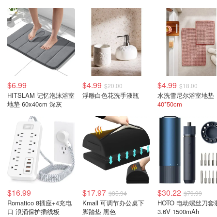
$6.99
$4.99
$4.99
$20.00
$18.00
HITSLAM 记忆泡沫浴室
浮雕白色花洗手液瓶
水洗雪尼尔浴室地垫
地垫 60x40cm 深灰
40*50cm
$16.99
$17.97
$30.22
$35.94
$79.99
Romatico 8插座+4充电
Kmall 可调节办公桌下
HOTO 电动螺丝刀套
口 浪涌保护插线板
脚踏垫 黑色
3.6V 1500mAh