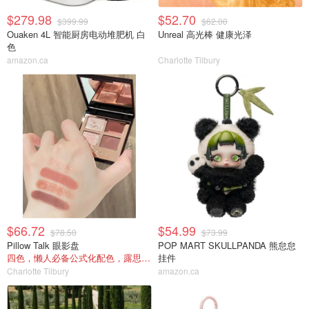
$279.98
$52.70
$399.99
$62.00
Ouaken 4L 智能厨房电动堆肥机 白
Unreal 高光棒 健康光泽
色
amazon.ca
Charlotte Tilbury
$66.72
$54.99
$78.50
$73.99
Pillow Talk 眼影盘
POP MART SKULLPANDA 熊怠怠
四色，懒人必备公式化配色，露思超爱！
挂件
Charlotte Tilbury
amazon.ca