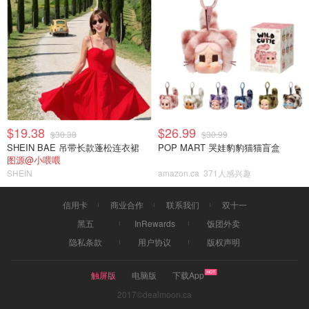
$19.38
$26.99
$30.38
$30.99
SHEIN BAE 吊带长款蓬松连衣裙
POP MART 哭娃豹豹猫猫盲盒
图源@小喂喂
SHEIN
amazon.ca
371人感兴趣
信用卡
商业合作
联系我们
双十一
黑五
InRewards
饭团外卖
隐私条款
用户协议
版权声明
触屏版
电脑版
下载App
2017©dealmoon.ca