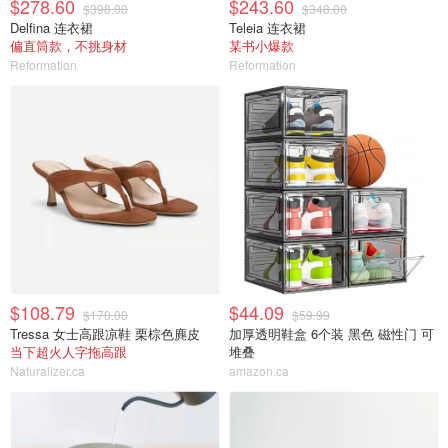
$278.60
$243.60
$398.00
$348.00
Delfina 连衣裙
Teleia 连衣裙
偏直筒款，不挑身材
某书小爆款
Reformation
Reformation
$108.79
$44.09
$170.00
$59.99
Tressa 女士高跟凉鞋 栗棕色麂皮
加厚透明鞋盒 6个装 黑色 磁性门 可
当下超火人字拖高跟
堆叠
Naturalizer.ca
amazon.ca