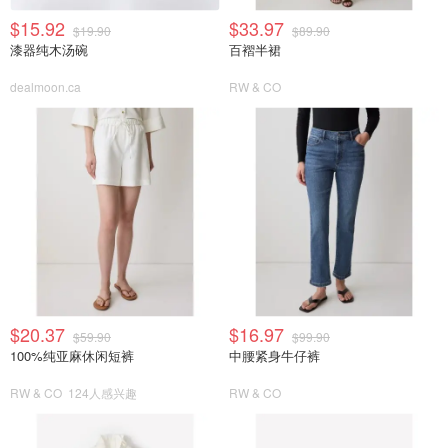
$15.92
$33.97
$19.90
$89.90
漆器纯木汤碗
百褶半裙
dealmoon.ca
RW & CO
$20.37
$16.97
$59.90
$99.90
100%纯亚麻休闲短裤
中腰紧身牛仔裤
RW & CO
124人感兴趣
RW & CO