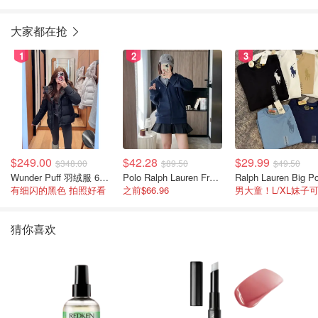
睫毛膏
密睫毛膏
大家都在抢
1
2
3
$249.00
$42.28
$29.99
$348.00
$89.50
$49.50
Wunder Puff 羽绒服 600蓬松度
Polo Ralph Lauren French Terry 女童连帽卫衣 7-16码
有细闪的黑色 拍照好看
之前$66.96
男大童！L/XL妹子
猜你喜欢