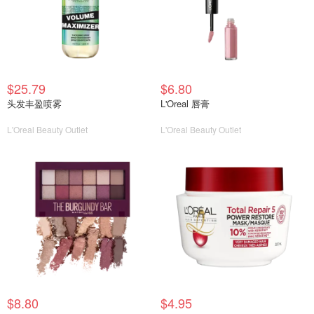
$25.79
$6.80
头发丰盈喷雾
L'Oreal 唇膏
L'Oreal Beauty Outlet
L'Oreal Beauty Outlet
$8.80
$4.95