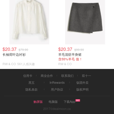
$20.37
$20.37
$79.90
$99.90
长袖荷叶边衬衫
羊毛混纺半身裙
含55%羊毛 值！
RW & CO
561人感兴趣
RW & CO
信用卡
商业合作
联系我们
双十一
黑五
InRewards
饭团外卖
隐私条款
用户协议
版权声明
触屏版
电脑版
下载App
2017©dealmoon.ca