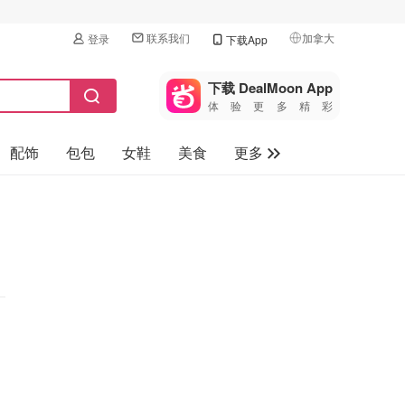
联系我们
加拿大
登录
下载App
🇺🇸
美国
下载 DealMoon App
体验更多精彩
🇨🇳
中国
配饰
包包
女鞋
美食
更多
🇨🇦
加拿大
🇬🇧
母婴玩具
英国
保健品
🇩🇪
德国
旅游
🇫🇷
法国
汽车
🇮🇹
意大利
🇦🇺
澳洲
🇳🇿
新西兰