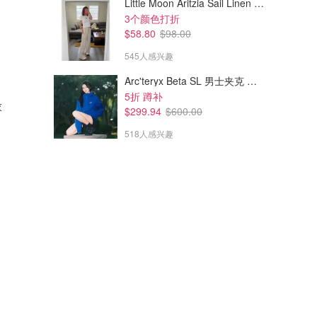
Little Moon Aritzia Sail Linen 长裤 麻织
3个颜色打折
$58.80
$98.00
545人感兴趣
Arc'teryx Beta SL 男士夹克 黑色
5折 蹲补
衣
$299.94
$600.00
518人感兴趣