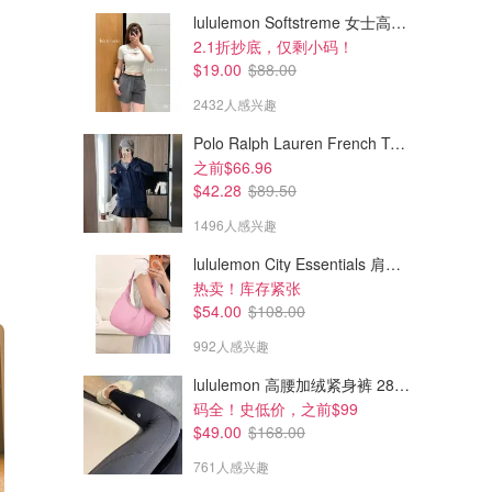
lululemon Softstreme 女士高腰短裤 10cm
2.1折抄底，仅剩小码！
$19.00
$88.00
2432人感兴趣
Polo Ralph Lauren French Terry 女童连帽卫衣 7-16码
之前$66.96
$42.28
$89.50
1496人感兴趣
lululemon City Essentials 肩背包 4L
热卖！库存紧张
$54.00
$108.00
992人感兴趣
lululemon 高腰加绒紧身裤 28"≈71cm 5个口袋
码全！史低价，之前$99
$49.00
$168.00
761人感兴趣