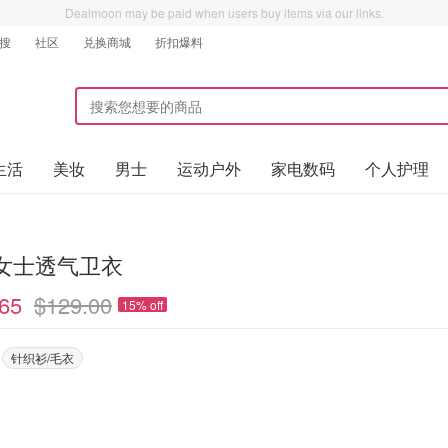
Dealmoon may be paid when users buy items via our links.
搜
社区
兑换商城
折扣爆料
生活
美妆
男士
运动户外
家电数码
个人护理
e 女士透气卫衣
65
$129.00
15% off
针织衫/毛衣