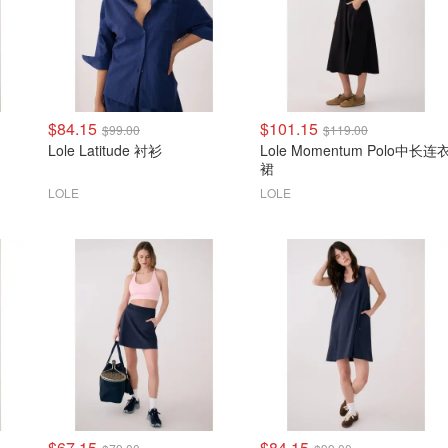
$84.15
$101.15
$99.00
$119.00
Lole Latitude 衬衫
Lole Momentum Polo中长连
裙
LOLE
LOLE
$67.15
$84.15