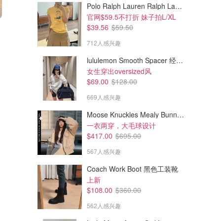
Polo Ralph Lauren Ralph Lauren Polo Bear 女童棉T恤 染色 1件
官网$59.5不打折 妹子拍L/XL
$174.00
$120.00
$39.56
$59.50
$218.00
$400.00
高领
ALO 针织开衫 白绿色
Coach 刺绣开衫
712人感兴趣
王子文同款
79%羊毛，大码补货！
Alo Yoga
Coach Outlet
lululemon Smooth Spacer 经典卫衣
女生穿出oversized风
$69.00
$128.00
669人感兴趣
Moose Knuckles Mealy Bunny 女士双面穿连帽外套
一衣两穿，大毛球设计
$417.00
$695.00
567人感兴趣
Coach Work Boot 黑色工装靴
上新
$108.00
$360.00
562人感兴趣