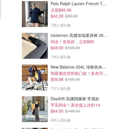
Polo Ralph Lauren French Terry 女童连帽卫衣 7-16码
之前$66.96
$42.28
$89.50
$88.00
$46.40
$110.00
768人感兴趣
$58.00
Jewel 麻织短裙裤
Smooth Matter Afters 半裙
lululemon 高腰加绒紧身裤 28"≈71cm 5个口袋
亚麻款 凉快又时髦
码全！史低价，之前$99
Aritzia
Aritzia
$49.00
$168.00
746人感兴趣
New Balance 204L 绿银色休闲鞋
明星都在穿的热门款！多色可选 3.8折
$59.98
$155.00
737人感兴趣
Daydrift 高腰阔腿裤 常规款
罕见码全！真史低上次$114
$64.00
$148.00
495人感兴趣