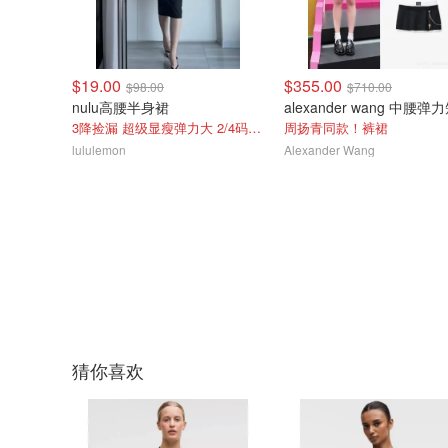
$19.00
$355.00
$98.00
$710.00
nulu高腰半身裙
3降捡漏 超级显瘦弹力大 2/4码115斤内可穿
周扬青同款！裤裙
lululemon
Alexander Wang
猜你喜欢