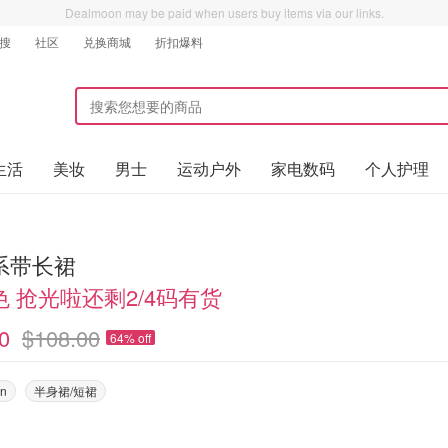
Dealmoon may be paid when users buy items via our links.
搜
社区
兑换商城
折扣爆料
生活
美妆
男士
运动户外
家电数码
个人护理
系带长裙
 抢光啦还剩2/4码有货
0
$108.00
64% off
on
半身裙/短裙