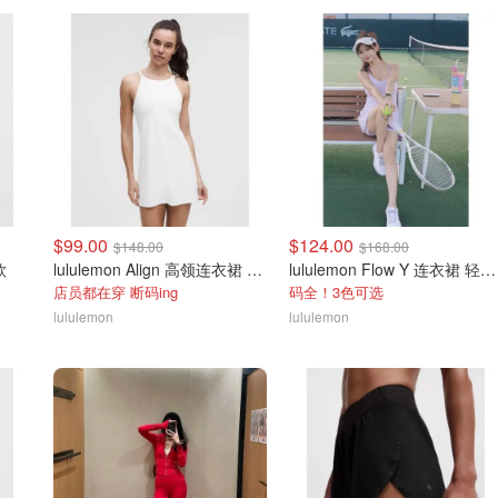
$99.00
$124.00
$148.00
$168.00
款
lululemon Align 高领连衣裙 A/B杯
lululemon Flow Y 连衣裙 轻支撑 B/C杯
店员都在穿 断码ing
码全！3色可选
lululemon
lululemon