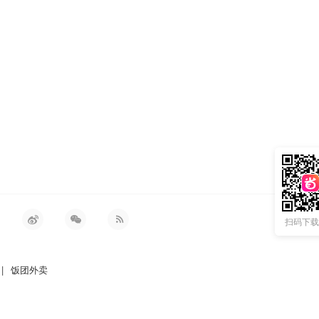
扫码下载 
|
饭团外卖