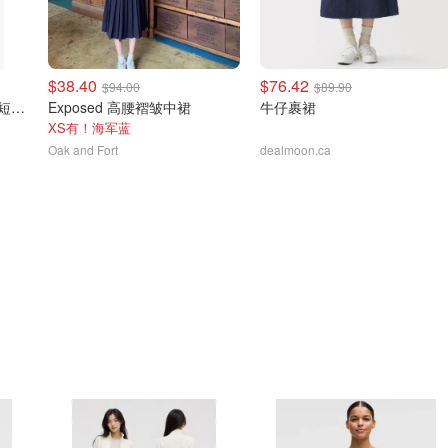
$38.40
$76.42
$94.00
$89.90
alexander wang 中腰弹力短裙 黑色
Exposed 高腰褶皱中裙
牛仔裹裙
XS有！海军蓝
Oak and Fort
dealmoon.ca