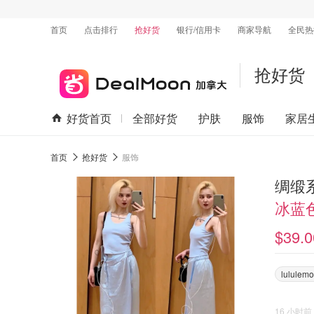
首页
点击排行
抢好货
银行/信用卡
商家导航
全民热
抢好货
好货首页
全部好货
护肤
服饰
家居
首页
抢好货
服饰
绸缎
冰蓝色
$39.0
lululem
16 小时前