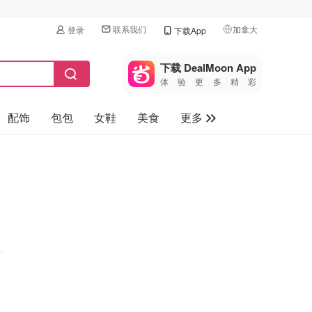
联系我们
加拿大
登录
下载App
🇺🇸
美国
下载 DealMoon App
体验更多精彩
🇨🇳
中国
配饰
包包
女鞋
美食
更多
🇨🇦
加拿大
🇬🇧
母婴玩具
英国
保健品
🇩🇪
德国
旅游
🇫🇷
法国
汽车
🇮🇹
意大利
🇦🇺
澳洲
🇳🇿
新西兰