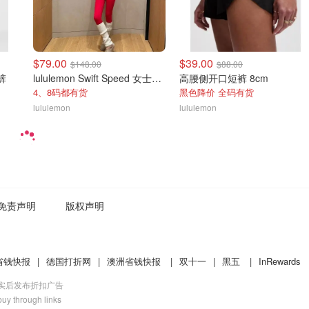
$79.00
$39.00
$148.00
$88.00
裤
lululemon Swift Speed 女士高腰紧身裤
高腰侧开口短裤 8cm
4、8码都有货
黑色降价 全码有货
lululemon
lululemon
免责声明
版权声明
省钱快报
|
德国打折网
|
澳洲省钱快报
|
双十一
|
黑五
|
InRewards
核实后发布折扣广告
uy through links