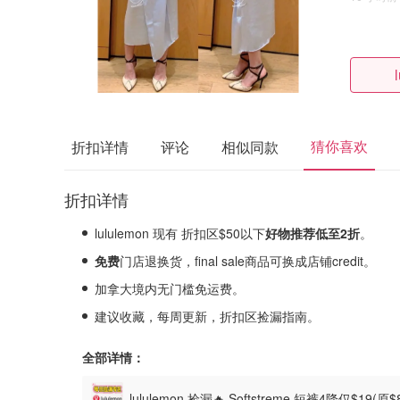
猜你喜欢
折扣详情
评论
相似同款
折扣详情
lululemon 现有 折扣区$50以下
好物推荐低至2
折
。
免费
门店退换货，final sale商品可换成店铺credit。
加拿大境内无门槛免运费。
建议收藏，每周更新，折扣区捡漏指南。
全部详情：
lululemon 捡漏🔥 Softstreme 短裤4降仅$19(原