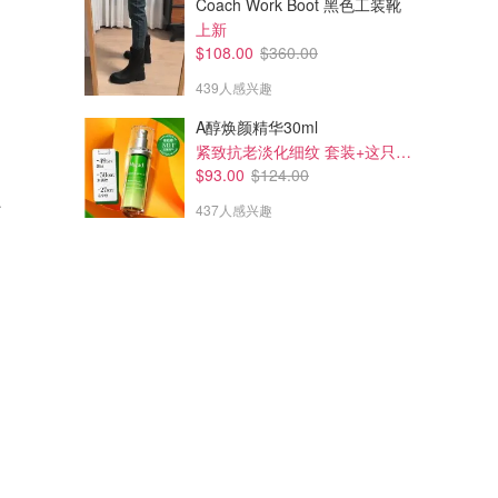
Coach Work Boot 黑色工装靴
上新
$108.00
$360.00
439人感兴趣
A醇焕颜精华30ml
紧致抗老淡化细纹 套装+这只刚好包邮+送礼
$93.00
$124.00
支撑文胸
437人感兴趣