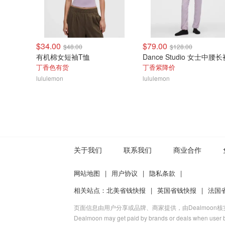
$34.00
$79.00
$48.00
$128.00
有机棉女短袖T恤
Dance Studio 女士中腰长
丁香色有货
丁香紫降价
lululemon
lululemon
关于我们
联系我们
商业合作
网站地图
|
用户协议
|
隐私条款
|
相关站点：
北美省钱快报
|
英国省钱快报
|
法国
页面信息由用户分享或品牌、商家提供，由Dealmoon
Dealmoon may get paid by brands or deals when user b