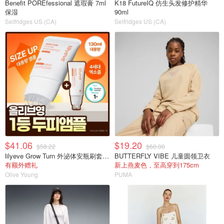
Benefit POREfessional 遮瑕膏 7ml
K18 FutureIQ 仿生头发修护精华
保湿
90ml
Selfridges US (CA)
Selfridges US (CA)
$41.06
$19.20
$58.22
$60.00
lilyeve Grow Turn 外泌体安瓶刷套装 130ml 100ml
BUTTERFLY VIBE 儿童圆领卫衣
有额外赠礼
新上燕麦色，至高穿到175cm
Olive Young
PUMA