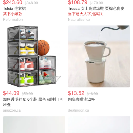
$243.60
$108.79
$348.00
$170.00
Teleia 连衣裙
Tressa 女士高跟凉鞋 栗棕色麂皮
某书小爆款
当下超火人字拖高跟
Reformation
Naturalizer.ca
$44.09
$13.52
$59.99
$16.90
加厚透明鞋盒 6个装 黑色 磁性门 可
陶瓷咖啡滴滤杯
堆叠
amazon.ca
dealmoon.ca