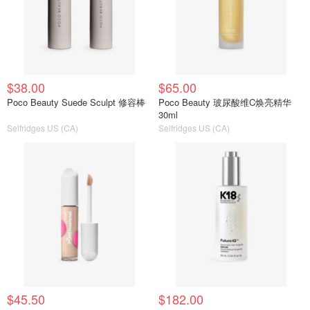
$38.00
$65.00
Poco Beauty Suede Sculpt 修容棒
Poco Beauty 玻尿酸维C焕亮精华
30ml
Selfridges US (CA)
Selfridges US (CA)
$45.50
$182.00