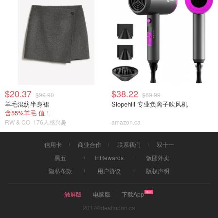
$20.37
$38.22
$99.90
$69.99
羊毛混纺半身裙
Slopehill 专业负离子吹风机
含55%羊毛 值！
RW & CO
176人感兴趣
amazon.ca
信用卡
商业合作
联系我们
双十一
黑五
InRewards
饭团外卖
隐私条款
用户协议
版权声明
触屏版
电脑版
下载App
2017©dealmoon.ca