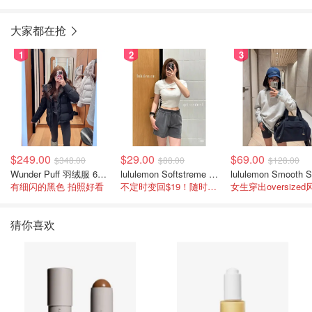
大家都在抢
1
2
3
$249.00
$29.00
$69.00
$348.00
$88.00
$128.00
Wunder Puff 羽绒服 600蓬松度
lululemon Softstreme 女士高腰短裤 10cm
有细闪的黑色 拍照好看
不定时变回$19！随时点进来看
女生穿出oversized
猜你喜欢