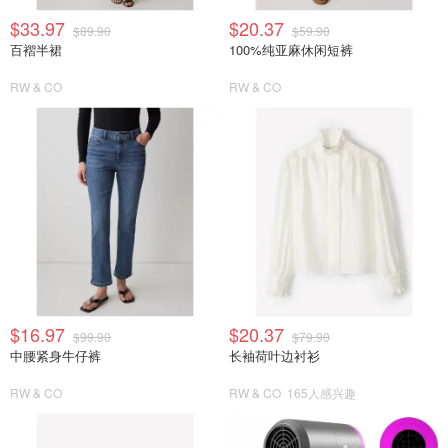
$33.97
$20.37
$89.90
$59.90
百褶半裙
100%纯亚麻休闲短裤
RW & CO
RW & CO
$16.97
$20.37
$99.90
$79.90
中腰紧身牛仔裤
长袖荷叶边衬衫
RW & CO
RW & CO
165人感兴趣