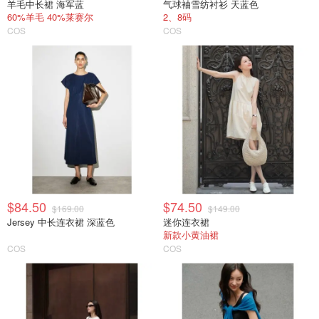
羊毛中长裙 海军蓝
气球袖雪纺衬衫 天蓝色
60%羊毛 40%莱赛尔
2、8码
COS
COS
$84.50
$74.50
$169.00
$149.00
Jersey 中长连衣裙 深蓝色
迷你连衣裙
新款小黄油裙
COS
COS