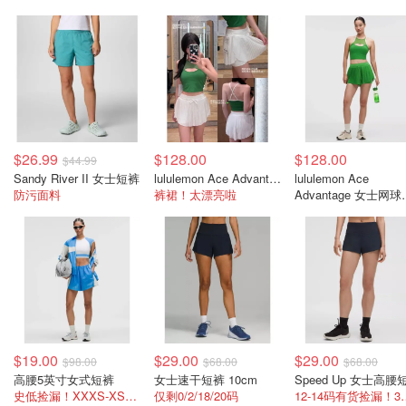
$26.99
$128.00
$128.00
$44.99
Sandy River II 女士短裤
lululemon Ace Advantage 女士高腰运动短裤 5cm
lululemon Ace
防污面料
裤裙！太漂亮啦
Advantage 女士网球
裤 5cm
$19.00
$29.00
$29.00
$98.00
$68.00
$68.00
高腰5英寸女式短裤
女士速干短裤 10cm
史低捡漏！XXXS-XS有货
仅剩0/2/18/20码
12-14码