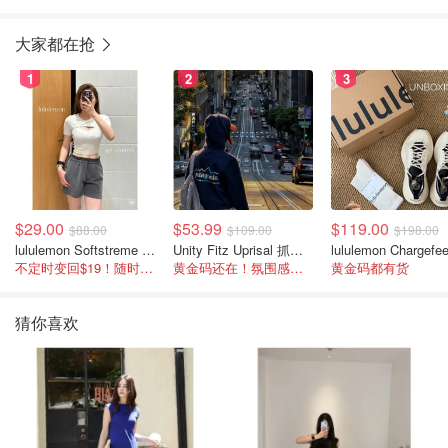
大家都在抢
1
2
3
$29.00
$53.99
$119.00
$88.00
$109.00
$198.00
lululemon Softstreme 女士高腰短裤 10cm
Unity Fitz Uprisal 抓绒卫衣
不定时变回$19！随时点进来看
黄金码还在！氛围感之神
黄金码都有货
猜你喜欢