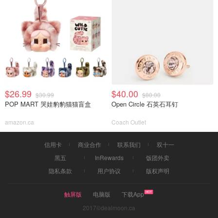
$26.99
$40.00
$30.99
$80.00
POP MART 哭娃豹豹猫猫盲盒
Open Circle 石英石耳钉
amazon.ca
Coach Outlet
信用卡
商业合作
联系我们
双十一
黑五
InRewards
饭团外卖
隐私条款
用户协议
版权声明
触屏版
电脑版
下载App
2017©dealmoon.ca