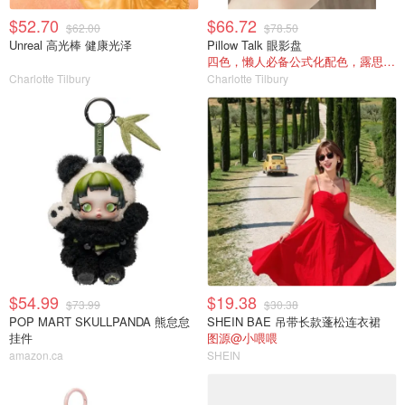
$52.70
$66.72
$62.00
$78.50
Unreal 高光棒 健康光泽
Pillow Talk 眼影盘
四色，懒人必备公式化配色，露思超爱！
Charlotte Tilbury
Charlotte Tilbury
$54.99
$19.38
$73.99
$30.38
POP MART SKULLPANDA 熊怠怠
SHEIN BAE 吊带长款蓬松连衣裙
挂件
图源@小喂喂
amazon.ca
SHEIN