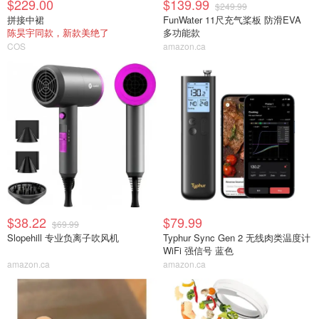
$229.00
$139.99
$249.99
拼接中裙
FunWater 11尺充气桨板 防滑EVA
陈昊宇同款，新款美绝了
多功能款
COS
amazon.ca
$38.22
$79.99
$69.99
Slopehill 专业负离子吹风机
Typhur Sync Gen 2 无线肉类温度计
WiFi 强信号 蓝色
amazon.ca
amazon.ca