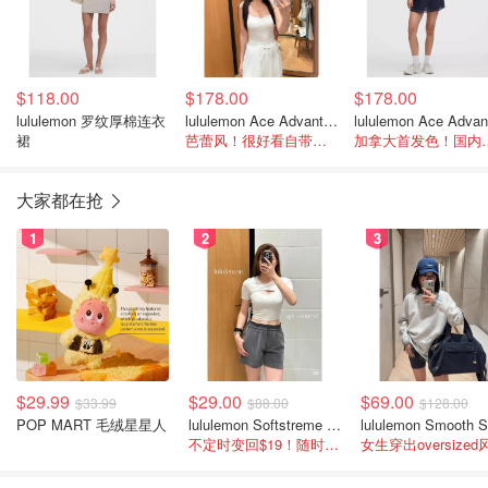
$118.00
$178.00
$178.00
lululemon 罗纹厚棉连衣
lululemon Ace Advantage 女士网球裙
裙
芭蕾风！很好看自带胸垫
加拿大首发色
大家都在抢
1
2
3
$29.99
$29.00
$69.00
$33.99
$88.00
$128.00
POP MART 毛绒星星人
lululemon Softstreme 女士高腰短裤 10cm
不定时变回$19！随时点进来看
女生穿出oversized