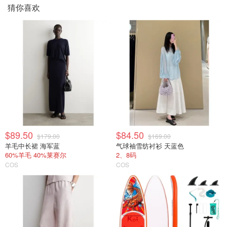
猜你喜欢
$89.50
$84.50
$179.00
$169.00
羊毛中长裙 海军蓝
气球袖雪纺衬衫 天蓝色
60%羊毛 40%莱赛尔
2、8码
COS
COS