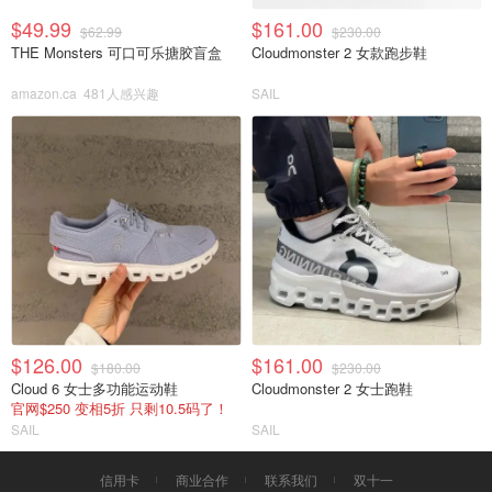
$49.99
$161.00
$62.99
$230.00
THE Monsters 可口可乐搪胶盲盒
Cloudmonster 2 女款跑步鞋
amazon.ca
481人感兴趣
SAIL
$126.00
$161.00
$180.00
$230.00
Cloud 6 女士多功能运动鞋
Cloudmonster 2 女士跑鞋
官网$250 变相5折 只剩10.5码了！
SAIL
SAIL
信用卡
商业合作
联系我们
双十一