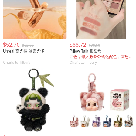
$52.70
$66.72
$62.00
$78.50
Unreal 高光棒 健康光泽
Pillow Talk 眼影盘
四色，懒人必备公式化配色，露思超爱！
Charlotte Tilbury
Charlotte Tilbury