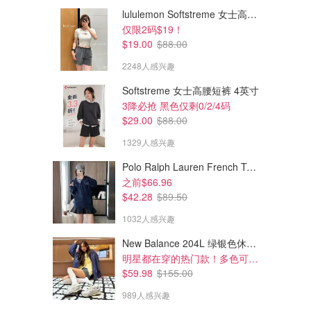
lululemon Softstreme 女士高腰短裤 10cm
仅限2码$19！
$19.00
$88.00
2248人感兴趣
Softstreme 女士高腰短裤 4英寸
3降必抢 黑色仅剩0/2/4码
$29.00
$88.00
1329人感兴趣
Polo Ralph Lauren French Terry 女童连帽卫衣 7-16码
$32.50
$32.50
$65.00
$65.00
之前$66.96
白边撞色修身T恤
小标圆领短袖
$42.28
$89.50
1032人感兴趣
Calvin Klein Canada
Calvin Klein Canada
New Balance 204L 绿银色休闲鞋
明星都在穿的热门款！多色可选 3.8折
$59.98
$155.00
989人感兴趣