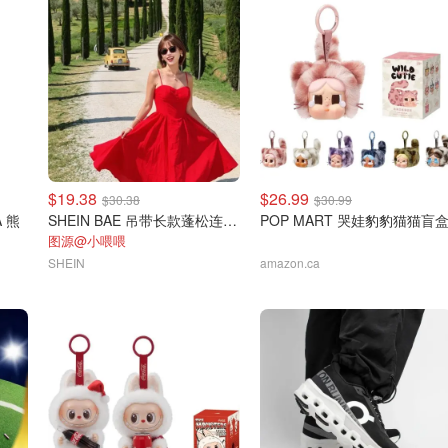
$19.38
$26.99
$30.38
$30.99
A 熊
SHEIN BAE 吊带长款蓬松连衣裙
POP MART 哭娃豹豹猫猫盲
图源@小喂喂
SHEIN
amazon.ca