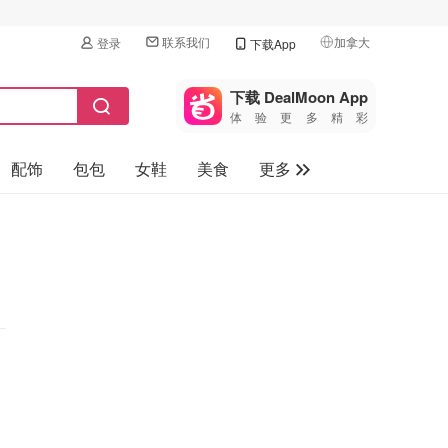
联系我们
加拿大
登录
下载App
🇺🇸
美国
下载 DealMoon App
体验更多精彩
🇨🇳
中国
配饰
包包
女鞋
美食
更多
🇨🇦
加拿大
🇬🇧
母婴玩具
英国
保健品
🇩🇪
德国
旅游
🇫🇷
法国
汽车
🇮🇹
意大利
🇦🇺
澳洲
🇳🇿
新西兰