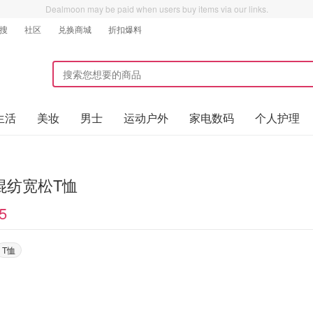
Dealmoon may be paid when users buy items via our links.
搜
社区
兑换商城
折扣爆料
生活
美妆
男士
运动户外
家电数码
个人护理
混纺宽松T恤
5
T恤