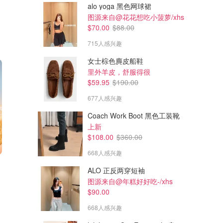
alo yoga 黑色网球裙
图源来自@花花想吃小菠萝/xhs
$70.00
$88.00
715人感兴趣
女士棕色麂皮船鞋
里外羊皮，舒服得很
$59.95
$190.00
677人感兴趣
Coach Work Boot 黑色工装靴
上新
$108.00
$360.00
668人感兴趣
ALO 正反两穿短袖
图源来自@年糕好好吃-/xhs
$90.00
668人感兴趣