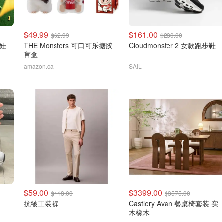
$49.99
$161.00
$62.99
$230.00
大娃
THE Monsters 可口可乐搪胶
Cloudmonster 2 女款跑步鞋
盲盒
amazon.ca
SAIL
$59.00
$3399.00
$118.00
$3575.00
抗皱工装裤
Castlery Avan 餐桌椅套装 实
木橡木