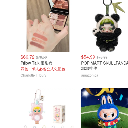
$66.72
$54.99
$78.50
$73.99
Pillow Talk 眼影盘
POP MART SKULLPAND
怠怠挂件
四色，懒人必备公式化配色，露思超爱！
Charlotte Tilbury
amazon.ca