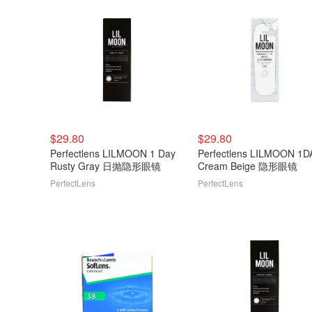
$29.80
$29.80
Perfectlens LILMOON 1 Day
Perfectlens LILMOON 1D
Rusty Gray 日抛隐形眼镜
Cream Beige 隐形眼镜
PerfectLens
PerfectLens