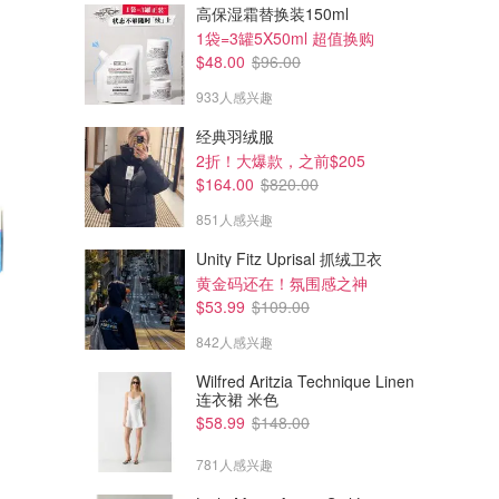
高保湿霜替换装150ml
1袋=3罐5X50ml 超值换购
$48.00
$96.00
933人感兴趣
经典羽绒服
2折！大爆款，之前$205
$164.00
$820.00
851人感兴趣
Unity Fitz Uprisal 抓绒卫衣
黄金码还在！氛围感之神
$53.99
$109.00
842人感兴趣
Wilfred Aritzia Technique Linen
连衣裙 米色
$58.99
$148.00
781人感兴趣