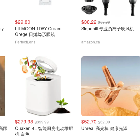
$29.80
$38.22
$69.99
ay
LILMOON 1DAY Cream
Slopehill 专业负离子吹风机
Grege 日抛隐形眼镜
PerfectLens
amazon.ca
$279.98
$52.70
$399.99
$62.00
皮高跟
Ouaken 4L 智能厨房电动堆肥
Unreal 高光棒 健康光泽
机 白色