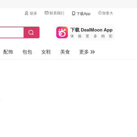
联系我们
加拿大
登录
下载App
🇺🇸
美国
下载 DealMoon App
体验更多精彩
🇨🇳
中国
配饰
包包
女鞋
美食
更多
🇨🇦
加拿大
🇬🇧
母婴玩具
英国
保健品
🇩🇪
德国
旅游
🇫🇷
法国
汽车
🇮🇹
意大利
🇦🇺
澳洲
🇳🇿
新西兰