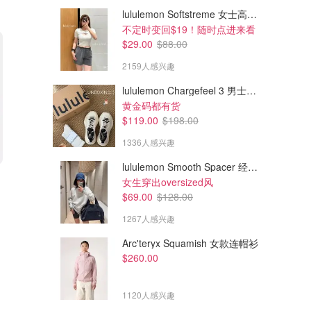
lululemon Softstreme 女士高腰短裤 10cm
不定时变回$19！随时点进来看
$29.00
$88.00
2159人感兴趣
lululemon Chargefeel 3 男士运动鞋
黄金码都有货
$119.00
$198.00
1336人感兴趣
lululemon Smooth Spacer 经典卫衣
$336.00
$252.00
$480.00
$360.00
女生穿出oversized风
Isaac 工作用包
Brooklyn 单肩包 34cm
$69.00
$128.00
真的够大 很能装
1267人感兴趣
Coach
Coach
Arc'teryx Squamish 女款连帽衫
$260.00
1120人感兴趣