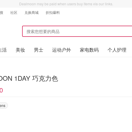
Dealmoon may be paid when users buy items via our links.
搜
社区
兑换商城
折扣爆料
生活
美妆
男士
运动户外
家电数码
个人护理
MOON 1DAY 巧克力色
0
Lens