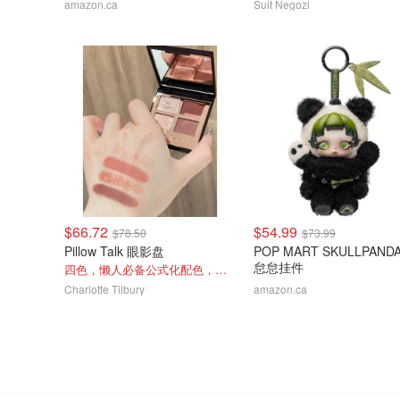
amazon.ca
Suit Negozi
$66.72
$54.99
$78.50
$73.99
Pillow Talk 眼影盘
POP MART SKULLPAND
怠怠挂件
四色，懒人必备公式化配色，露思超爱！
Charlotte Tilbury
amazon.ca