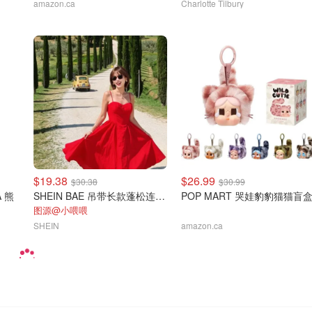
amazon.ca
Charlotte Tilbury
$19.38
$26.99
$30.38
$30.99
A 熊
SHEIN BAE 吊带长款蓬松连衣裙
POP MART 哭娃豹豹猫猫盲
图源@小喂喂
SHEIN
amazon.ca