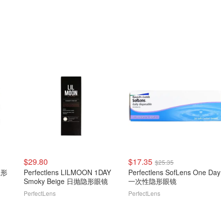
$29.80
$17.35
$25.35
 隐形
Perfectlens LILMOON 1DAY
Perfectlens SofLens One Day
Smoky Beige 日抛隐形眼镜
一次性隐形眼镜
PerfectLens
PerfectLens