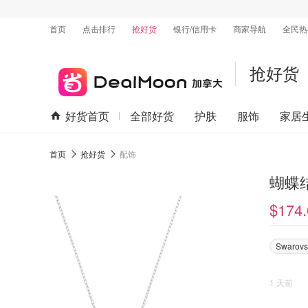
首页
点击排行
抢好货
银行/信用卡
商家导航
全民热
抢好货
好货首页
全部好货
护肤
服饰
家居
首页
抢好货
配饰
蝴蝶
$174.
Swarovs
1 天前