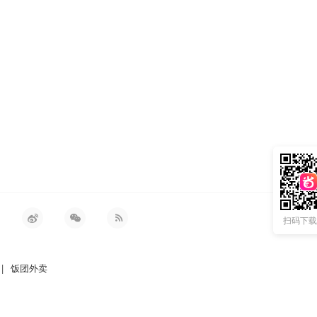
扫码下载 
|
饭团外卖