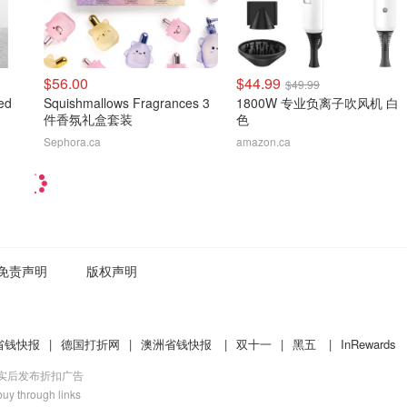
$56.00
$44.99
$49.99
ed
Squishmallows Fragrances 3
1800W 专业负离子吹风机 白
件香氛礼盒套装
色
Sephora.ca
amazon.ca
免责声明
版权声明
省钱快报
|
德国打折网
|
澳洲省钱快报
|
双十一
|
黑五
|
InRewards
核实后发布折扣广告
uy through links