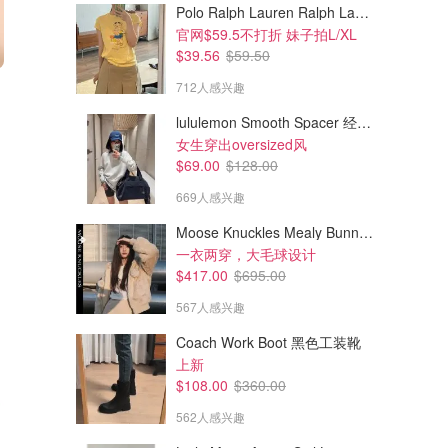
Polo Ralph Lauren Ralph Lauren Polo Bear 女童棉T恤 染色 1件
官网$59.5不打折 妹子拍L/XL
$39.56
$59.50
$69.00
$83.00
$99.00
712人感兴趣
$139.00
Bella V吊坠 圆形 白色
双曲线吊坠
lululemon Smooth Spacer 经典卫衣
多色选！
女生穿出oversized风
Swarovski
Swarovski
$69.00
$128.00
669人感兴趣
Moose Knuckles Mealy Bunny 女士双面穿连帽外套
一衣两穿，大毛球设计
$417.00
$695.00
567人感兴趣
Coach Work Boot 黑色工装靴
上新
$108.00
$360.00
562人感兴趣