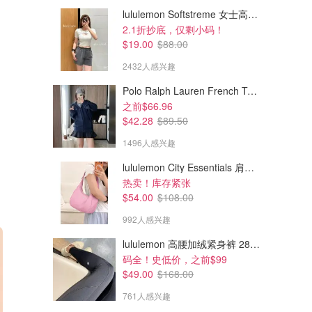
lululemon Softstreme 女士高腰短裤 10cm
2.1折抄底，仅剩小码！
$19.00
$88.00
2432人感兴趣
Polo Ralph Lauren French Terry 女童连帽卫衣 7-16码
之前$66.96
$42.28
$89.50
1496人感兴趣
lululemon City Essentials 肩背包 4L
热卖！库存紧张
$54.00
$108.00
992人感兴趣
lululemon 高腰加绒紧身裤 28"≈71cm 5个口袋
码全！史低价，之前$99
$49.00
$168.00
761人感兴趣