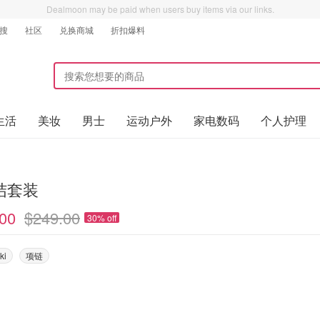
Dealmoon may be paid when users buy items via our links.
搜
社区
兑换商城
折扣爆料
生活
美妆
男士
运动户外
家电数码
个人护理
结套装
00
$249.00
30% off
ki
项链