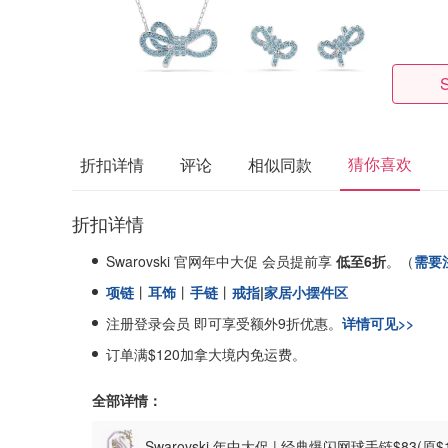
猜你喜欢
折扣详情
评论
相似同款
折扣详情
Swarovski 官网年中大促 会员提前享
低至6折
。（
需要
项链
丨
耳饰
丨
手链
丨
戒指
|
家居小摆件区
注册登录会员 即可享受额外9折优惠。
详情可见>>
订单满$120加拿大境内免运费。
全部详情：
Swarovski 年中大促 | 经典爆闪网球手链$83(原$