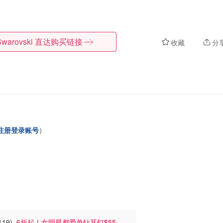
Swarovski
直达购买链接
收藏
分
注册登录账号
）
119)
6折起！女明星都爱单钻耳钉$55