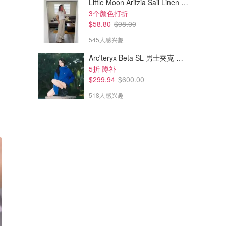
Little Moon Aritzia Sail Linen 长裤 麻织
3个颜色打折
$58.80
$98.00
545人感兴趣
Arc'teryx Beta SL 男士夹克 黑色
5折 蹲补
$299.94
$600.00
518人感兴趣