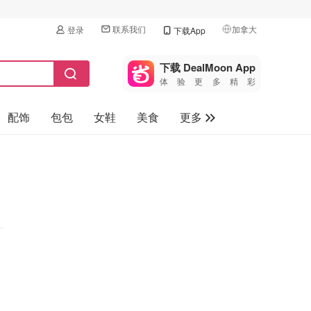
联系我们
加拿大
登录
下载App
🇺🇸
美国
下载 DealMoon App
体验更多精彩
🇨🇳
中国
配饰
包包
女鞋
美食
更多
🇨🇦
加拿大
🇬🇧
母婴玩具
英国
保健品
🇩🇪
德国
旅游
🇫🇷
法国
汽车
🇮🇹
意大利
🇦🇺
澳洲
🇳🇿
新西兰