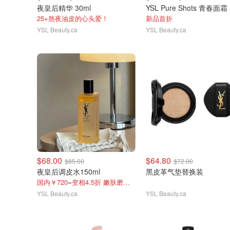
夜皇后精华 30ml
25+熬夜油皮的心头爱！
新品首折
YSL Beauty.ca
YSL Beauty.ca
$68.00
$64.80
$85.00
$72.00
夜皇后调皮水150ml
黑皮革气垫替换装
国内￥720=变相4.5折 嫩肤磨皮没对手!
YSL Beauty.ca
YSL Beauty.ca