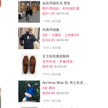
短款羽绒夹克 黑色
图片类似款，时尚感巨重
$120.50
$104.50
$161.00
$161.00
$201.00
$670.00
Ellis Brooklyn 天空香水50ml
Ellis Brooklyn 香草香水50ml
1188人感兴趣
Sephora.ca
Sephora.ca
经典羽绒服
2折！大爆款，之前$205
$164.00
$820.00
1093人感兴趣
女士棕色麂皮船鞋
里外羊皮，舒服得很
$59.95
$190.00
1053人感兴趣
Arc'teryx Beta SL 男士夹克 黑色
5折 蹲补
$299.94
$600.00
1039人感兴趣