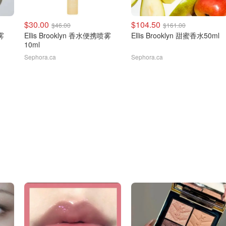
$30.00
$104.50
$46.00
$161.00
雾
Ellis Brooklyn 香水便携喷雾
Ellis Brooklyn 甜蜜香水50ml
10ml
Sephora.ca
Sephora.ca