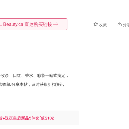
L Beauty.ca
直达购买链接
收藏
分
品全收录，口红、香水、彩妆一站式搞定，
击收藏/分享本帖，及时获取折扣资讯
折+送夜皇后新品5件套(值$102