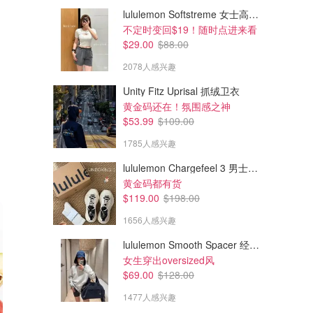
lululemon Softstreme 女士高腰短裤 10cm
不定时变回$19！随时点进来看
$29.00
$88.00
2078人感兴趣
Unity Fitz Uprisal 抓绒卫衣
黄金码还在！氛围感之神
$53.99
$109.00
1785人感兴趣
lululemon Chargefeel 3 男士运动鞋
黄金码都有货
$119.00
$198.00
1656人感兴趣
lululemon Smooth Spacer 经典卫衣
女生穿出oversized风
$69.00
$128.00
1477人感兴趣