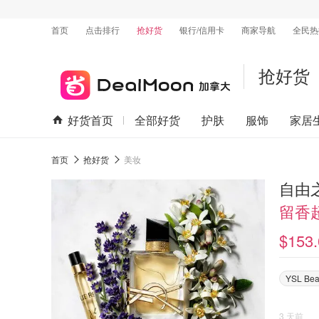
首页
点击排行
抢好货
银行/信用卡
商家导航
全民热
抢好货
好货首页
全部好货
护肤
服饰
家居
首页
抢好货
美妆
自由之
留香
$153.
YSL Bea
3 天前