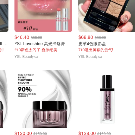
$46.40
$68.80
$58.00
$86.00
THE NEW COUTURE MINI CLUTCH 四色眼影盘
YSL Loveshine 高光泽唇膏
皮革4色眼影盘
肿!
#10新色太闪了!叠涂绝美
710溢出屏幕的贵气!
YSL Beauty.ca
YSL Beauty.ca
$120.00
$128.00
$150.00
$160.00