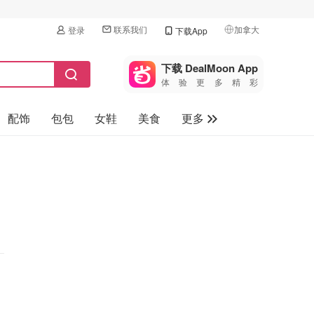
联系我们
加拿大
登录
下载App
🇺🇸
美国
下载 DealMoon App
体验更多精彩
🇨🇳
中国
配饰
包包
女鞋
美食
更多
🇨🇦
加拿大
🇬🇧
母婴玩具
英国
保健品
🇩🇪
德国
旅游
🇫🇷
法国
汽车
🇮🇹
意大利
🇦🇺
澳洲
🇳🇿
新西兰