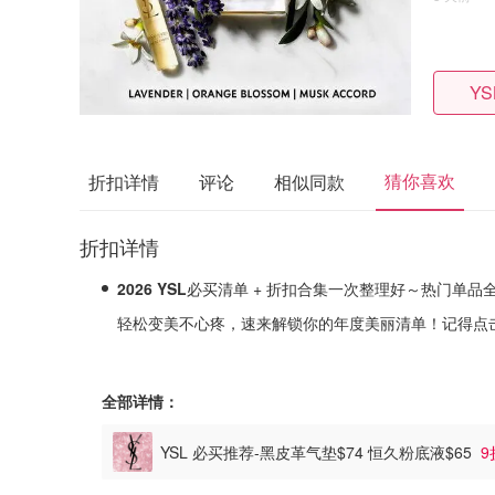
YS
猜你喜欢
折扣详情
评论
相似同款
折扣详情
2026 YSL
必买清单 + 折扣合集一次整理好～热门单
轻松变美不心疼，速来解锁你的年度美丽清单！
记得点
全部详情：
YSL 必买推荐-黑皮革气垫$74 恒久粉底液$65
9