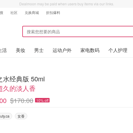
Dealmoon may be paid when users buy items via our links.
搜
社区
兑换商城
折扣爆料
生活
美妆
男士
运动户外
家电数码
个人护理
水经典版 50ml
超久的淡人香
00
$170.00
10% off
uty.ca
女香