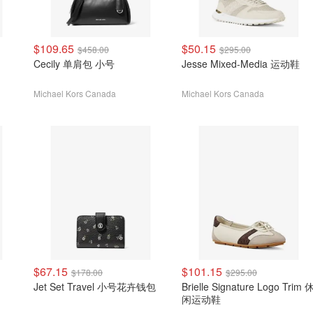
$109.65
$50.15
$458.00
$295.00
Cecily 单肩包 小号
Jesse Mixed-Media 运动鞋
Michael Kors Canada
Michael Kors Canada
$67.15
$101.15
$178.00
$295.00
Jet Set Travel 小号花卉钱包
Brielle Signature Logo Trim 
闲运动鞋