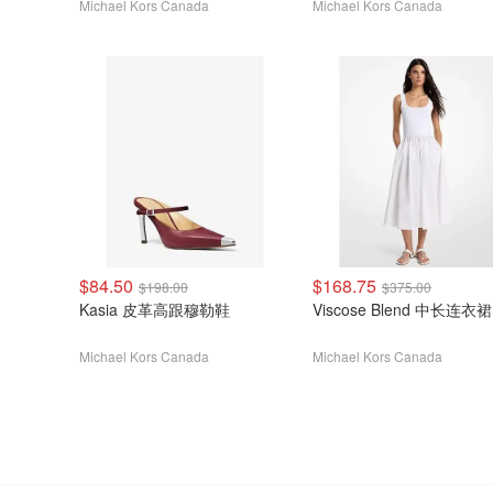
Michael Kors Canada
Michael Kors Canada
$84.50
$168.75
$198.00
$375.00
Kasia 皮革高跟穆勒鞋
Viscose Blend 中长连衣裙
Michael Kors Canada
Michael Kors Canada