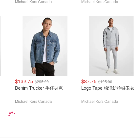
Michael Kors Canada
Michael Kors Canada
$132.75
$87.75
$295.00
$195.00
Denim Trucker 牛仔夹克
Logo Tape 棉混纺拉链卫衣
Michael Kors Canada
Michael Kors Canada