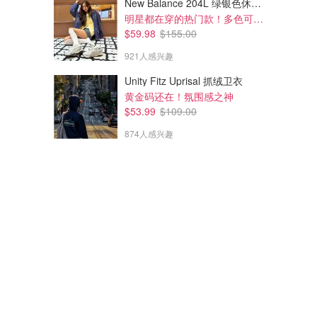
New Balance 204L 绿银色休闲鞋
明星都在穿的热门款！多色可选 3.8折
$59.98
$155.00
921人感兴趣
Unity Fitz Uprisal 抓绒卫衣
黄金码还在！氛围感之神
$53.99
$109.00
874人感兴趣