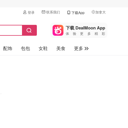
联系我们
加拿大
登录
下载App
🇺🇸
美国
下载 DealMoon App
体验更多精彩
🇨🇳
中国
配饰
包包
女鞋
美食
更多
🇨🇦
加拿大
🇬🇧
母婴玩具
英国
保健品
🇩🇪
德国
旅游
🇫🇷
法国
汽车
🇮🇹
意大利
🇦🇺
澳洲
🇳🇿
新西兰