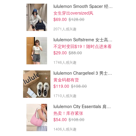
lululemon Smooth Spacer 经典卫衣
女生穿出oversized风
$69.00
$128.00
2071人感兴趣
lululemon Softstreme 女士高腰短裤 10cm
不定时变回$19！随时点进来看
$29.00
$88.00
1746人感兴趣
lululemon Chargefeel 3 男士运动鞋
$172.19
$352.68
$264.88
$574.34
黄金码都有货
Vivienne Westwood Agnatha
Miu Miu 矩形太阳镜
$119.00
$198.00
项链 银色
1710人感兴趣
CETTIRE
CETTIRE
lululemon City Essentials 肩背包 4L
热卖！库存紧张
$54.00
$108.00
1406人感兴趣