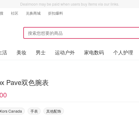
Dealmoon may be paid when users buy items via our links.
搜
社区
兑换商城
折扣爆料
生活
美妆
男士
运动户外
家电数码
个人护理
nox Pave双色腕表
00
 Kors Canada
手表
其他配饰