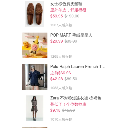
女士棕色麂皮船鞋
里外羊皮，舒服得很
$59.95
$190.00
1267人感兴趣
POP MART 毛绒星星人
$29.99
$33.99
1265人感兴趣
Polo Ralph Lauren French Terry 女童连帽卫衣 7-16码
之前$66.96
$42.28
$89.50
1083人感兴趣
Zara 不对称短连衣裙 棕褐色
蕞低了！个位数抄底
$9.18
$45.90
1010人感兴趣