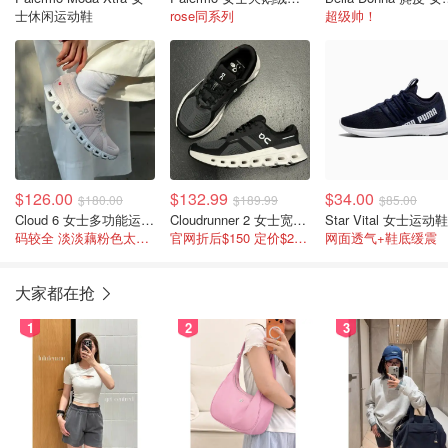
士休闲运动鞋
rose同系列
超级帅！
$126.00
$132.99
$34.00
$180.00
$189.99
$85.00
Cloud 6 女士多功能运动鞋
Cloudrunner 2 女士宽楦跑鞋
Star Vital 女士运动鞋
码较全 淡淡藕粉色太美啦
官网折后$150 定价$250 剩10码
网面透气+鞋底缓震
大家都在抢
1
2
3