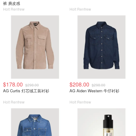
裤 麂皮感
Holt Renfrew
Holt Renfrew
$178.00
$208.00
$298.00
$298.00
AG Curtis 灯芯绒工装衬衫
AG Aiden Western 牛仔衬衫
Holt Renfrew
Holt Renfrew