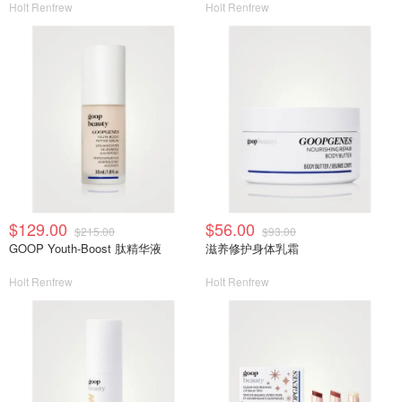
Holt Renfrew
Holt Renfrew
$129.00
$56.00
$215.00
$93.00
GOOP Youth-Boost 肽精华液
滋养修护身体乳霜
Holt Renfrew
Holt Renfrew