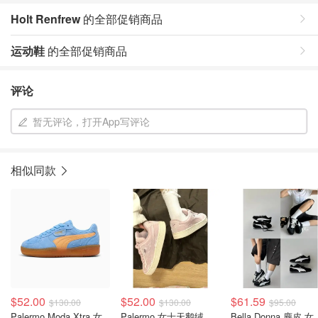
Holt Renfrew
的全部促销商品
运动鞋
的全部促销商品
评论
暂无评论，打开App写评论
相似同款
$52.00
$52.00
$61.59
$130.00
$130.00
$95.00
Palermo Moda Xtra 女
Palermo 女士天鹅绒运动鞋
Bella Don