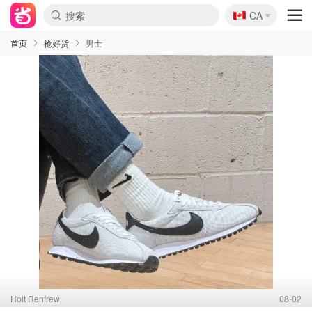
🇨🇦
CA
首页
抢好货
男士
Holt Renfrew
08-02