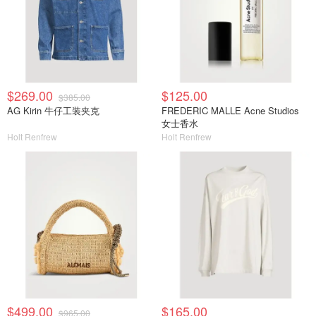
$269.00
$125.00
$385.00
AG Kirin 牛仔工装夹克
FREDERIC MALLE Acne Studios
女士香水
Holt Renfrew
Holt Renfrew
$499.00
$165.00
$965.00