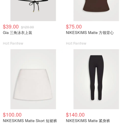
$39.00
$75.00
$120.00
Gia 三角泳衣上装
NIKESKIMS Matte 方领背心
Holt Renfrew
Holt Renfrew
$100.00
$140.00
NIKESKIMS Matte Skort 短裙裤
NIKESKIMS Matte 紧身裤