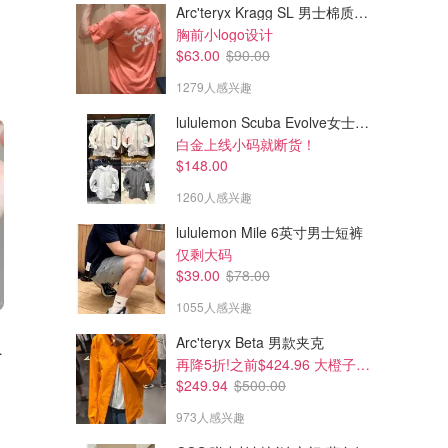
Arc'teryx Kragg SL 男士棉质短袖T恤
胸前小logo设计
$63.00
$90.00
1279人感兴趣
lululemon Scuba Evolve女士连帽卫衣 全拉链
白金上线小码就断货！
$148.00
1260人感兴趣
lululemon Mile 6英寸男士短裤
仅剩大码
$39.00
$78.00
1055人感兴趣
Arc'teryx Beta 男款夹克
定 44B
再降5折!之前$424.96 大橙子好显白 蹲补
$249.94
$500.00
973人感兴趣