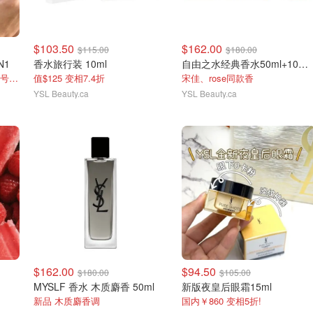
$103.50
$162.00
$115.00
$180.00
N1
香水旅行装 10ml
自由之水经典香水50ml+10ml+镜子
黄一白/中性一白选这个色 色号暂时缺货
值$125 变相7.4折
宋佳、rose同款香
YSL Beauty.ca
YSL Beauty.ca
$162.00
$94.50
$180.00
$105.00
MYSLF 香水 木质麝香 50ml
新版夜皇后眼霜15ml
新品 木质麝香调
国内￥860 变相5折!