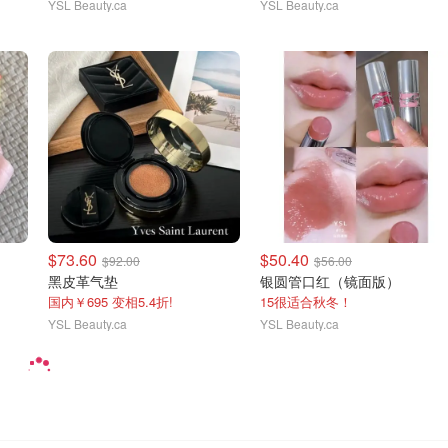
YSL Beauty.ca
YSL Beauty.ca
$73.60
$50.40
$92.00
$56.00
黑皮革气垫
银圆管口红（镜面版）
国内￥695 变相5.4折!
15很适合秋冬！
YSL Beauty.ca
YSL Beauty.ca