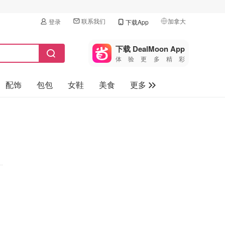
联系我们
加拿大
登录
下载App
🇺🇸
美国
下载 DealMoon App
体验更多精彩
🇨🇳
中国
配饰
包包
女鞋
美食
更多
🇨🇦
加拿大
🇬🇧
母婴玩具
英国
保健品
🇩🇪
德国
旅游
🇫🇷
法国
汽车
🇮🇹
意大利
🇦🇺
澳洲
🇳🇿
新西兰