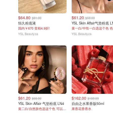
$64.80
$61.20
$81.00
$68.00
恒久粉底液
YSL Skin Affair气垫粉底 L
国内￥670 变相4.9折!
YSL Beauty.ca
YSL Beauty.ca
$61.20
$162.00
$68.00
$180.00
YSL Skin Affair 气垫粉底 LN4
自由之水果香版50ml
黄二白/自然肤色选这个色 可以看看其他色号
果香花香香水