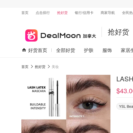
首页
点击排行
抢好货
银行/信用卡
商家导航
全民热
抢好货
好货首页
全部好货
护肤
服饰
家居
首页
抢好货
美妆
LAS
$43.0
YSL Bea