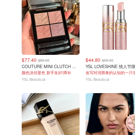
$77.40
$44.80
$86.00
$56.00
COUTURE MINI CLUTCH 情人节限定眼影126
颜色淡但显色 新手友好!蹲补
改写对润唇膏的认知的一只!
YSL Beauty.ca
YSL Beauty.ca