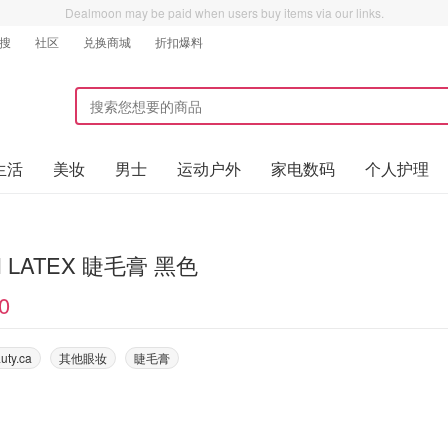
Dealmoon may be paid when users buy items via our links.
搜
社区
兑换商城
折扣爆料
生活
美妆
男士
运动户外
家电数码
个人护理
H LATEX 睫毛膏 黑色
0
uty.ca
其他眼妆
睫毛膏