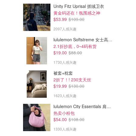
Unity Fitz Uprisal 抓绒卫衣
黄金码还在！氛围感之神
$53.99
$109.00
2097人感兴趣
lululemon Softstreme 女士高腰短裤 10cm
2.1折抄底，0~4码有货
$19.00
$88.00
1730人感兴趣
被套+枕套
$21.00
$27.00
$35.00
$38.00
2折了！! 230支天丝
双头眉笔
睫毛膏 黑色
$19.99
$130.00
限色号Ebony
1623人感兴趣
Clinique
Tarte Cosmetics
lululemon City Essentials 肩背包 4L
热卖小粉包
$54.00
$108.00
1330人感兴趣