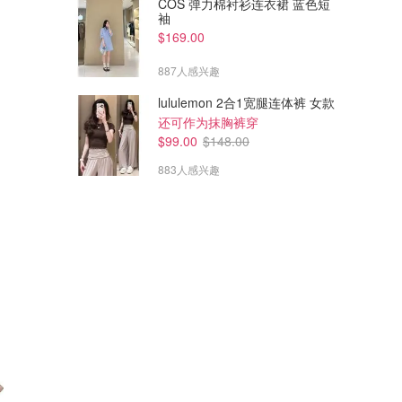
COS 弹力棉衬衫连衣裙 蓝色短
袖
$169.00
887人感兴趣
lululemon 2合1宽腿连体裤 女款
还可作为抹胸裤穿
$99.00
$148.00
883人感兴趣