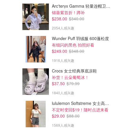
Arc'teryx Gamma 轻量连帽卫衣 女款
锦葵紫首折！蹲补
$238.00
$340.00
2054人感兴趣
Wunder Puff 羽绒服 600蓬松度
有细闪的黑色 拍照好看
$249.00
$348.00
1916人感兴趣
Crocs 女士经典厚底凉鞋
$26.95
$13.99
$89.00
$54.00
补货！云朵葡萄冰！
Becca Pointelle 针织开衫 宽松款
Dealer V领短款针织背心
$37.50
$79.99
穿上变成小黄鸡
少女粉
1840人感兴趣
Urban Outfitters
Urban Outfitters
lululemon Softstreme 女士高腰短裤 10cm
不定时变回$19！随时点进来看
$29.00
$88.00
1569人感兴趣