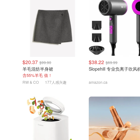
$20.37
$38.22
$99.90
$69.99
羊毛混纺半身裙
Slopehill 专业负离子吹风
含55%羊毛 值！
RW & CO
177人感兴趣
amazon.ca