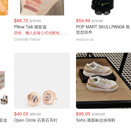
$66.72
$54.99
$78.50
$73.99
Pillow Talk 眼影盘
POP MART SKULLPANDA 熊
怠怠挂件
四色，懒人必备公式化配色，露思超爱！
Charlotte Tilbury
amazon.ca
$40.00
$95.00
$80.00
$190.00
猫盲盒
Open Circle 石英石耳钉
Soho 漆面标志休闲鞋