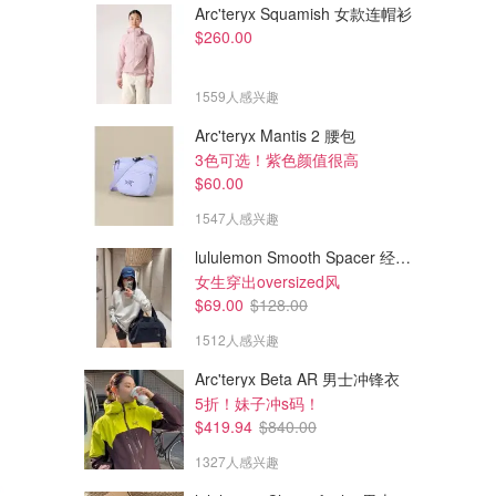
Arc'teryx Squamish 女款连帽衫
$260.00
1559人感兴趣
Arc'teryx Mantis 2 腰包
3色可选！紫色颜值很高
$60.00
1547人感兴趣
lululemon Smooth Spacer 经典卫衣
女生穿出oversized风
$69.00
$128.00
1512人感兴趣
Arc'teryx Beta AR 男士冲锋衣
5折！妹子冲s码！
$419.94
$840.00
1327人感兴趣