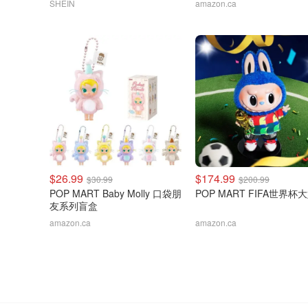
SHEIN
amazon.ca
$26.99
$174.99
$30.99
$200.99
POP MART Baby Molly 口袋朋
POP MART FIFA世界杯
友系列盲盒
amazon.ca
amazon.ca