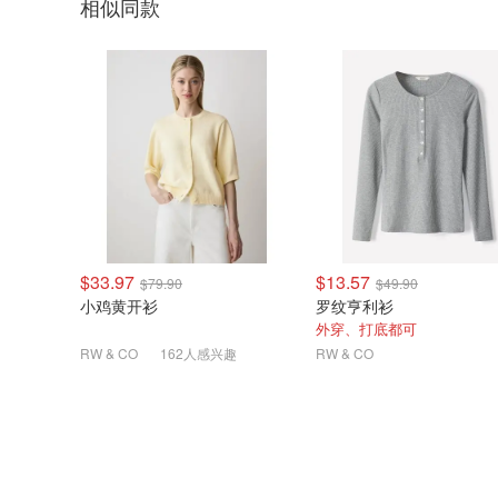
相似同款
$33.97
$13.57
$79.90
$49.90
小鸡黄开衫
罗纹亨利衫
外穿、打底都可
RW & CO
162人感兴趣
RW & CO