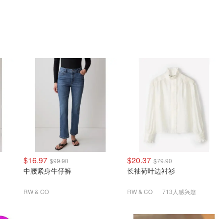
$16.97
$20.37
$99.90
$79.90
中腰紧身牛仔裤
长袖荷叶边衬衫
RW & CO
RW & CO
713人感兴趣