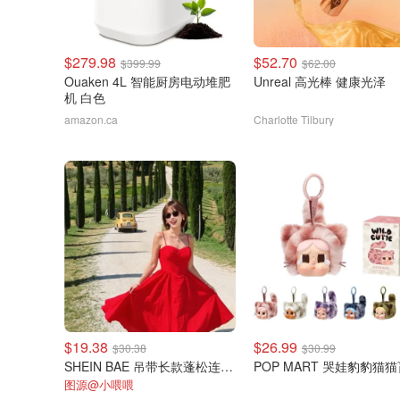
$279.98
$52.70
$399.99
$62.00
Ouaken 4L 智能厨房电动堆肥
Unreal 高光棒 健康光泽
机 白色
amazon.ca
Charlotte Tilbury
$19.38
$26.99
$30.38
$30.99
SHEIN BAE 吊带长款蓬松连衣裙
POP MART 哭娃豹豹猫
图源@小喂喂