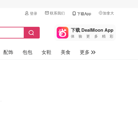
联系我们
加拿大
登录
下载App
🇺🇸
美国
下载 DealMoon App
体验更多精彩
🇨🇳
中国
配饰
包包
女鞋
美食
更多
🇨🇦
加拿大
🇬🇧
母婴玩具
英国
保健品
🇩🇪
德国
旅游
🇫🇷
法国
汽车
🇮🇹
意大利
🇦🇺
澳洲
🇳🇿
新西兰