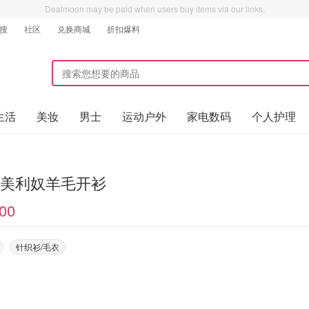
Dealmoon may be paid when users buy items via our links.
搜
社区
兑换商城
折扣爆料
生活
美妆
男士
运动户外
家电数码
个人护理
0%美利奴羊毛开衫
00
针织衫/毛衣