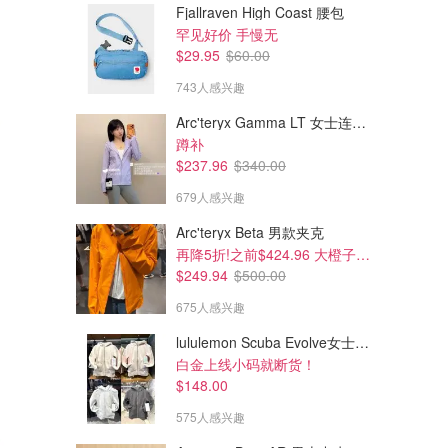
Fjallraven High Coast 腰包
罕见好价 手慢无
$29.95
$60.00
743人感兴趣
Arc'teryx Gamma LT 女士连帽夹克
蹲补
$237.96
$340.00
679人感兴趣
Arc'teryx Beta 男款夹克
再降5折!之前$424.96 大橙子好显白 蹲补
$249.94
$500.00
675人感兴趣
lululemon Scuba Evolve女士连帽卫衣 全拉链
白金上线小码就断货！
$148.00
575人感兴趣