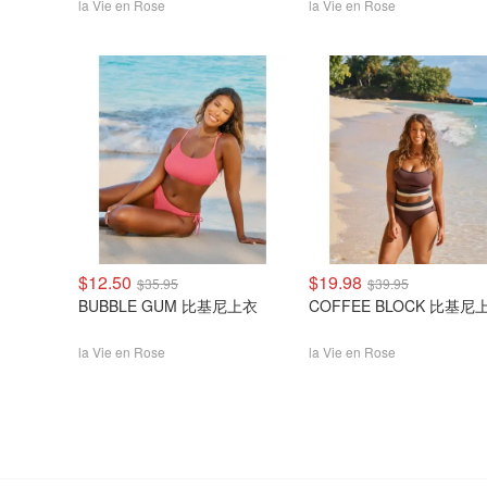
la Vie en Rose
la Vie en Rose
$12.50
$19.98
$35.95
$39.95
BUBBLE GUM 比基尼上衣
COFFEE BLOCK 比基尼
la Vie en Rose
la Vie en Rose