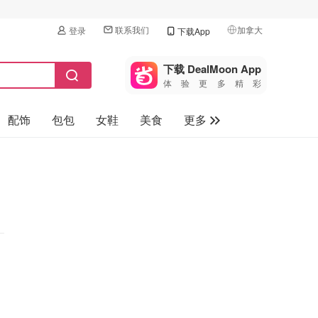
联系我们
加拿大
登录
下载App
🇺🇸
美国
下载 DealMoon App
体验更多精彩
🇨🇳
中国
配饰
包包
女鞋
美食
更多
🇨🇦
加拿大
🇬🇧
母婴玩具
英国
保健品
🇩🇪
德国
旅游
🇫🇷
法国
汽车
🇮🇹
意大利
🇦🇺
澳洲
🇳🇿
新西兰