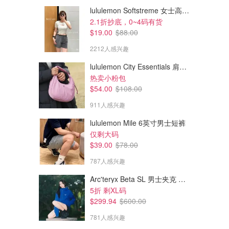
lululemon Softstreme 女士高腰短裤 10cm
2.1折抄底，0~4码有货
$19.00
$88.00
2212人感兴趣
lululemon City Essentials 肩背包 4L
热卖小粉包
$54.00
$108.00
911人感兴趣
lululemon Mile 6英寸男士短裤
$69.00
$69.00
$128.00
$148.00
仅剩大码
2合1泡泡摆连衣裙 女士
Court Champ 网球裙
$39.00
$78.00
一裙两穿，3色选
适合 B/C杯
787人感兴趣
lululemon
lululemon
Arc'teryx Beta SL 男士夹克 黑色
5折 剩XL码
$299.94
$600.00
781人感兴趣