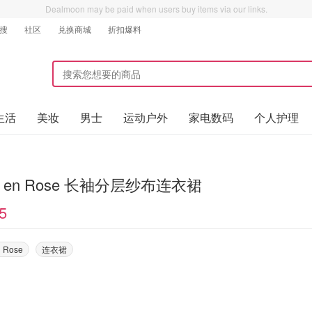
Dealmoon may be paid when users buy items via our links.
搜
社区
兑换商城
折扣爆料
生活
美妆
男士
运动户外
家电数码
个人护理
Vie en Rose 长袖分层纱布连衣裙
5
n Rose
连衣裙