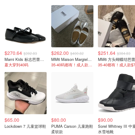
$270.64
$262.00
$251.64
$392.83
$400.82
$384.83
Marni Kids 标志芭蕾平底鞋
MM6 Maison Margiela 蝴蝶结方头芭蕾鞋
MM6 方头蝴蝶结芭
蕞大穿到40码
35-40码都有！成人款$710
35-40都有！成人款$7
$65.00
$80.00
$90.00
Lockdown 7 儿童篮球鞋
PUMA Carson 儿童跑鞋
Sorel Whitney III 
柔软款
水雪地靴