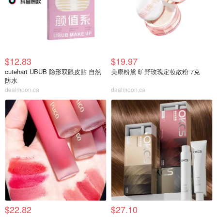
$12.83
$19.97
cutehart UBUB 隐形双眼皮贴 自然
美康粉黛 旷野玫瑰定妆散粉 7克
防水
dealmoon.ca
dealmoon.ca
$22.82
$27.10