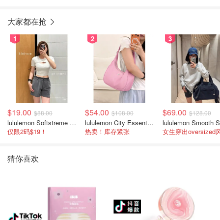
大家都在抢
1
2
3
$19.00
$54.00
$69.00
$88.00
$108.00
$128.00
lululemon Softstreme 女士高腰短裤 10cm
lululemon City Essentials 肩背包 4L
仅限2码$19！
热卖！库存紧张
女生穿出oversized
猜你喜欢