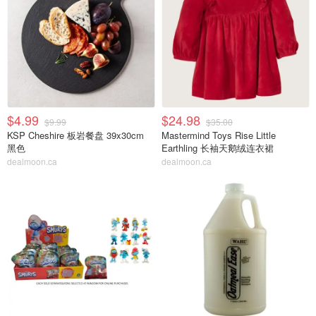
$4.99
$24.98
$9.99
$35.00
KSP Cheshire 板岩餐盘 39x30cm
Mastermind Toys Rise Little
黑色
Earthling 长袖天鹅绒连衣裙
dealmoon.ca
dealmoon.ca