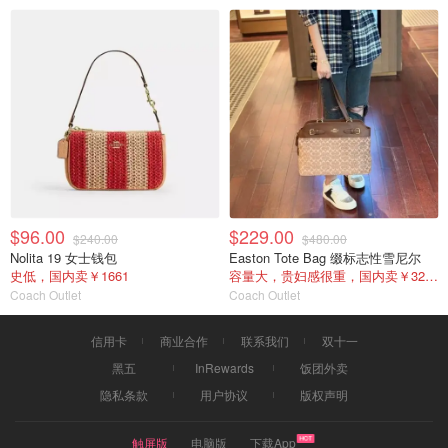
$96.00
$229.00
$240.00
$480.00
Nolita 19 女士钱包
Easton Tote Bag 缀标志性雪尼尔
史低，国内卖￥1661
容量大，贵妇感很重，国内卖￥3211
Coach Outlet
Coach Outlet
信用卡
商业合作
联系我们
双十一
黑五
InRewards
饭团外卖
隐私条款
用户协议
版权声明
触屏版
电脑版
下载App