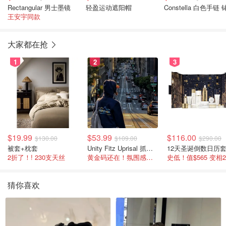
Rectangular 男士墨镜
轻盈运动遮阳帽
Constella 白色手链
王安宇同款
大家都在抢
1
2
3
$19.99
$53.99
$116.00
$130.00
$109.00
$290.00
被套+枕套
Unity Fitz Uprisal 抓绒卫衣
12天圣诞倒数日历
2折了！! 230支天丝
黄金码还在！氛围感之神
史低！值$565 变相
猜你喜欢