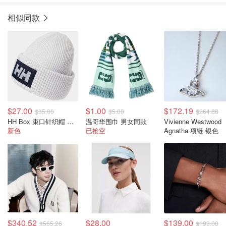
相似同款
$27.00
$1.00
$172.19
$35.00
$5.00
$264.88
HH Box 束口针织帽 男女同款
温哥华围巾 男女同款
Vivienne Westwood
新色
已抢空
Agnatha 项链 银色
$340.52
$28.00
$139.00
$565.26
$199.00