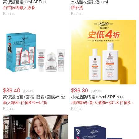
高保湿面霜50ml SPF30
水杨酸祛痘乳液60ml
自带防晒懒人必备
蹲补货
Kiehl's
Kiehl's
$36.40
$36.80
$52.00
$92.00
高保湿洁面+面霜+眼霜+面膜4件套
小光盾防晒霜125ml SPF 50+
新人减$5 价值$70=4.4折
用独家码+新人减$5=$31.8 价值$155=变相2折
Kiehl's
Kiehl's