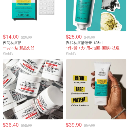
$14.00
$28.00
$20.00
$40.00
夜间祛痘贴
温和祛痘清洁膏 125ml
一共22贴 新品史低
1件7折 1支3用=洁面+面膜+祛痘
Kiehl's
Kiehl's
$36.40
$39.90
$52.00
$57.00