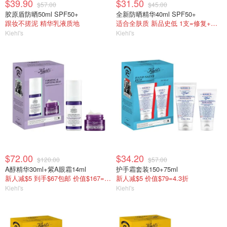
$39.90
$31.50
$57.00
$45.00
胶原盾防晒50ml SPF50+
全新防晒精华40ml SPF50+
跟妆不搓泥 精华乳液质地
适合全肤质 新品史低 1支=修复+保湿+防晒！
Kiehl's
Kiehl's
$72.00
$34.20
$120.00
$57.00
A醇精华30ml+紫A眼霜14ml
护手霜套装150+75ml
新人减$5 到手$67包邮 价值$167=4折
新人减$5 价值$79=4.3折
Kiehl's
Kiehl's