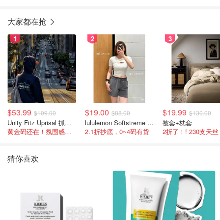
大家都在抢
1
2
3
$53.99
$19.00
$19.99
$109.00
$88.00
$130.00
Unity Fitz Uprisal 抓绒卫衣
lululemon Softstreme 女士高腰短裤 10cm
被套+枕套
黄金码还在！氛围感之神
2.1折抄底，0~4码有货
2折了！! 230支天丝
猜你喜欢