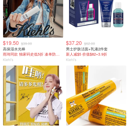
$19.50
$37.20
$39.00
$62.00
高保湿水光棒
男士护肤洁面+乳液2件套
雨琦同款 独家码史低5折 凑单防晒刚好包邮
新人减$5 价值$82=3.9折
Kiehl's
Kiehl's