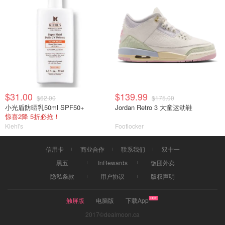
$31.00
$139.99
$62.00
$175.00
小光盾防晒乳50ml SPF50+
Jordan Retro 3 大童运动鞋
惊喜2降 5折必抢！
Kiehl's
Footlocker
信用卡
商业合作
联系我们
双十一
黑五
InRewards
饭团外卖
隐私条款
用户协议
版权声明
触屏版
电脑版
下载App
2017©dealmoon.ca