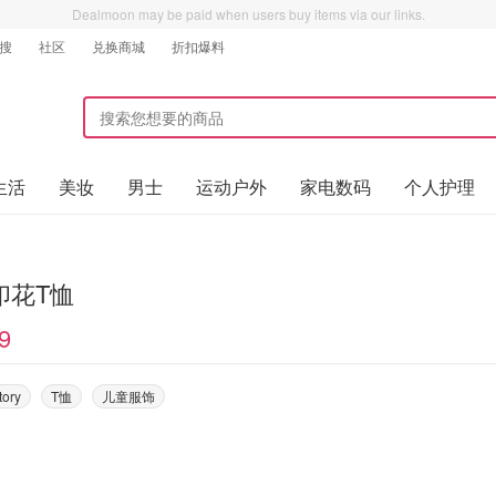
Dealmoon may be paid when users buy items via our links.
搜
社区
兑换商城
折扣爆料
生活
美妆
男士
运动户外
家电数码
个人护理
印花T恤
9
tory
T恤
儿童服饰