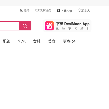
联系我们
加拿大
登录
下载App
🇺🇸
美国
下载 DealMoon App
体验更多精彩
🇨🇳
中国
配饰
包包
女鞋
美食
更多
🇨🇦
加拿大
🇬🇧
母婴玩具
英国
保健品
🇩🇪
德国
旅游
🇫🇷
法国
汽车
🇮🇹
意大利
🇦🇺
澳洲
🇳🇿
新西兰