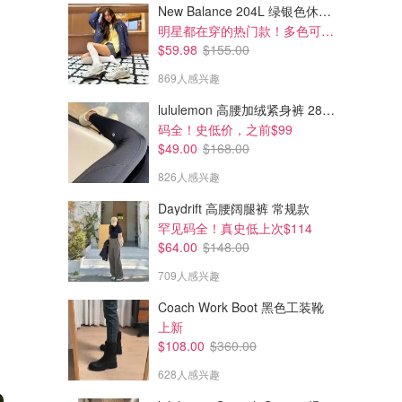
New Balance 204L 绿银色休闲鞋
明星都在穿的热门款！多色可选 3.8折
$59.98
$155.00
869人感兴趣
lululemon 高腰加绒紧身裤 28"≈71cm 5个口袋
码全！史低价，之前$99
$49.00
$168.00
826人感兴趣
Daydrift 高腰阔腿裤 常规款
罕见码全！真史低上次$114
$64.00
$148.00
709人感兴趣
Coach Work Boot 黑色工装靴
上新
$108.00
$360.00
628人感兴趣