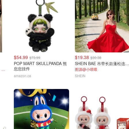
$54.99
$19.38
$73.99
$30.38
POP MART SKULLPANDA 熊
SHEIN BAE 吊带长款蓬松连
怠怠挂件
四色，懒人必备公式化配色，露思超爱！
图源@小喂喂
amazon.ca
SHEIN