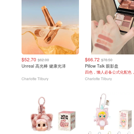
$52.70
$66.72
$62.00
$78.50
Unreal 高光棒 健康光泽
Pillow Talk 眼影盘
Charlotte Tilbury
Charlotte Tilbury