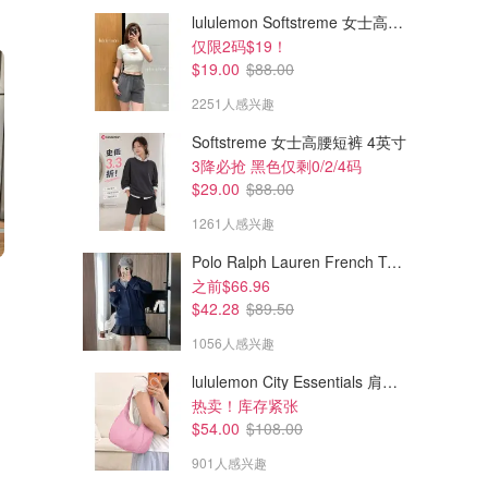
lululemon Softstreme 女士高腰短裤 10cm
仅限2码$19！
$19.00
$88.00
2251人感兴趣
Softstreme 女士高腰短裤 4英寸
3降必抢 黑色仅剩0/2/4码
$29.00
$88.00
1261人感兴趣
Polo Ralph Lauren French Terry 女童连帽卫衣 7-16码
$277.54
$259.70
$520.77
$376.84
之前$66.96
MM6 日式单肩包
Marni Ballet Flats 标志印花
$42.28
$89.50
帆布款
粉色拖鞋！蕞大40码
1056人感兴趣
CETTIRE
CETTIRE
lululemon City Essentials 肩背包 4L
热卖！库存紧张
$54.00
$108.00
901人感兴趣