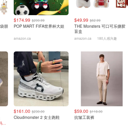
$174.99
$49.99
$200.99
$62.99
 口袋朋
POP MART FIFA世界杯大娃
THE Monsters 可口可乐搪胶
盲盒
amazon.ca
amazon.ca
180人感兴趣
$161.00
$59.00
$230.00
$118.00
鞋
Cloudmonster 2 女士跑鞋
抗皱工装裤
官网$250 变相5折 只剩10.5码了！