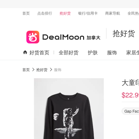
首页
点击排行
抢好货
银行/信用卡
商家导航
全民热
抢好货
好货首页
全部好货
护肤
服饰
家居
首页
抢好货
服饰
大童
$22.9
Gap Fac