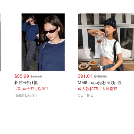
$35.99
$91.01
$59.50
$136.95
棉质长袖T恤
MM6 Logo贴标圆领T恤
L/XL妹子都可以穿！
成人款$275，大码都有！
Ralph Lauren
CETTIRE