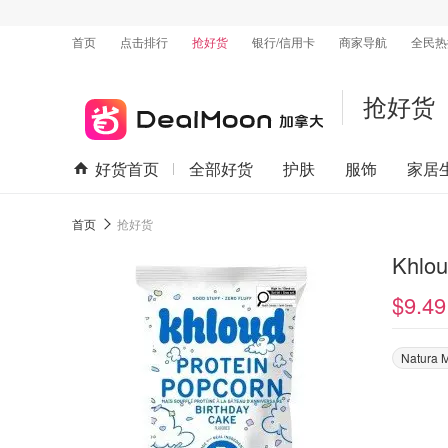
首页
点击排行
抢好货
银行/信用卡
商家导航
全民热
抢好货
好货首页
全部好货
护肤
服饰
家居
首页
抢好货
Khl
$9.49
Natura 