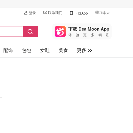
联系我们
加拿大
登录
下载App
🇺🇸
美国
下载 DealMoon App
体验更多精彩
🇨🇳
中国
配饰
包包
女鞋
美食
更多
🇨🇦
加拿大
🇬🇧
母婴玩具
英国
保健品
🇩🇪
德国
旅游
🇫🇷
法国
汽车
🇮🇹
意大利
🇦🇺
澳洲
🇳🇿
新西兰