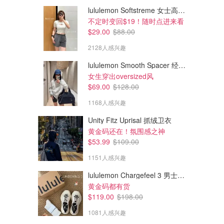
lululemon Softstreme 女士高腰短裤 10cm
不定时变回$19！随时点进来看
$29.00
$88.00
2128人感兴趣
lululemon Smooth Spacer 经典卫衣
女生穿出oversized风
$69.00
$128.00
1168人感兴趣
Unity Fitz Uprisal 抓绒卫衣
$397.60
$74.20
$568.00
$106.00
黄金码还在！氛围感之神
Acuvue Oasys 1-Day 日抛隐
Clariti 1 Day 日抛隐形眼镜 90
$53.99
$109.00
形眼镜 90片
片
1151人感兴趣
KITS
KITS
lululemon Chargefeel 3 男士运动鞋
黄金码都有货
$119.00
$198.00
1081人感兴趣