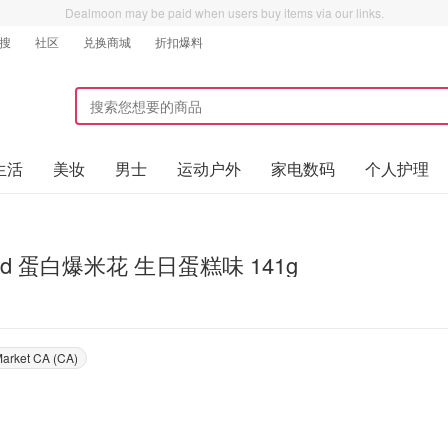
Dealmoon may be paid when users buy items via our links.
搜
社区
兑换商城
折扣爆料
生活
美妆
男士
运动户外
家电数码
个人护理
oud 蛋白爆米花 生日蛋糕味 141g
Market CA (CA)