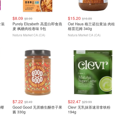
$8.09
$15.20
$8.99
$16.89
片装
Purely Elizabeth 高蛋白即食燕
Oat Haus 格兰诺拉黄油 肉桂
麦 枫糖肉桂卷味 5包
格雷厄姆 340g
Natura Market CA (CA)
Natura Market CA (CA)
$7.22
$22.47
$8.49
$29.99
烤椰
Good Good 无蔗糖生酮杏子果
Clevr 无乳抹茶速溶拿铁粉
酱 330g
194g