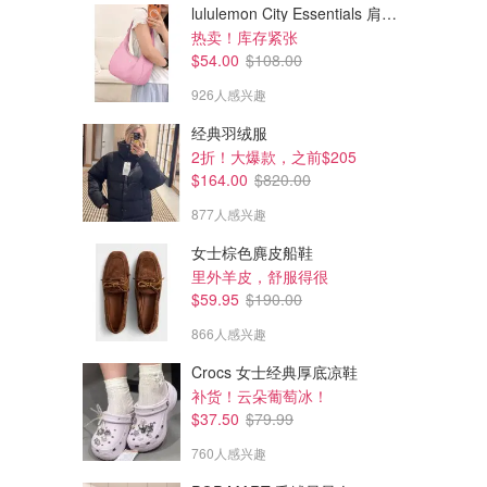
lululemon City Essentials 肩背包 4L
热卖！库存紧张
$54.00
$108.00
926人感兴趣
经典羽绒服
2折！大爆款，之前$205
$164.00
$820.00
877人感兴趣
女士棕色麂皮船鞋
里外羊皮，舒服得很
$59.95
$190.00
866人感兴趣
Crocs 女士经典厚底凉鞋
补货！云朵葡萄冰！
$37.50
$79.99
760人感兴趣