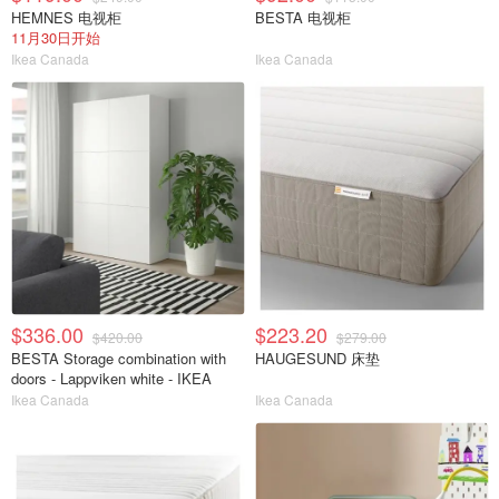
HEMNES 电视柜
BESTA 电视柜
11月30日开始
Ikea Canada
Ikea Canada
$336.00
$223.20
$420.00
$279.00
BESTA Storage combination with
HAUGESUND 床垫
doors - Lappviken white - IKEA
Ikea Canada
Ikea Canada