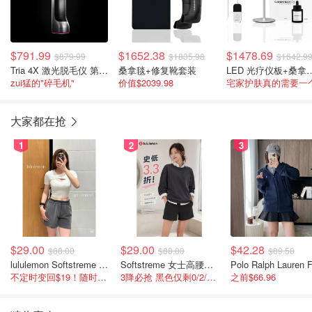
$791.99
$1652.38
$1478.69
$879.99
$1835.98
$1642.9
Tria 4X 激光脱毛仪 第二代
桑拿毯+修复靴套装
LED 光疗仪板
zui猛的"碎毛机"
价值$2039.98
宅家护肤真的需要一
大家都在抢
1
2
3
$29.00
$29.00
$42.28
$88.00
$88.00
$89.50
lululemon Softstreme 女士高腰短裤 10cm
Softstreme 女士高腰短裤 4英寸
不定时变回$19！随时点进来看
3降必抢 黑色仅剩0/2/4码
之前$66.96