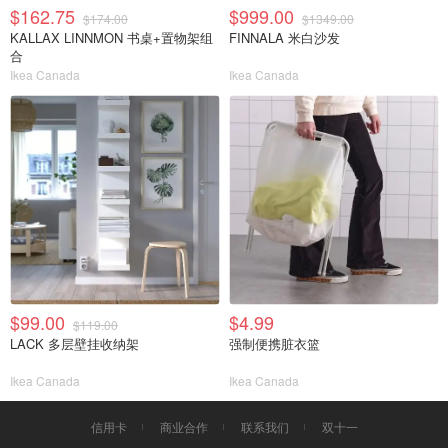
$162.75
$999.00
$174.00
$1349.00
KALLAX LINNMON 书桌+置物架组
FINNALA 米白沙发
合
Ikea Canada
Ikea Canada
$99.00
$4.99
$119.00
LACK 多层壁挂收纳架
强制便携脏衣篮
Ikea Canada
Ikea Canada
信用卡
商业合作
联系我们
双十一