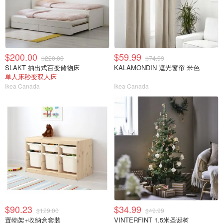
$200.00
$59.99
$220.00
$74.99
SLAKT 抽出式百变储物床
KALAMONDIN 遮光窗帘 米色
单人床秒变双人床
Ikea Canada
Ikea Canada
$90.23
$34.99
$129.00
$49.99
置物架+收纳盒套装
VINTERFINT 1.5米圣诞树