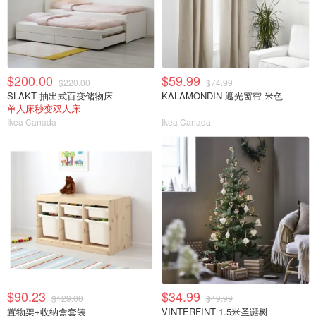
$200.00
$59.99
$220.00
$74.99
SLAKT 抽出式百变储物床
KALAMONDIN 遮光窗帘 米色
单人床秒变双人床
Ikea Canada
Ikea Canada
$90.23
$34.99
$129.00
$49.99
置物架+收纳盒套装
VINTERFINT 1.5米圣诞树