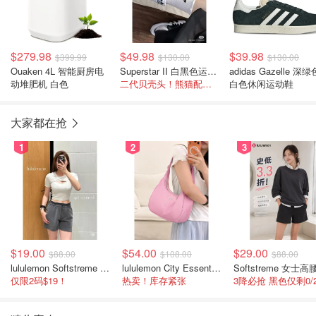
$279.98
$49.98
$39.98
$399.99
$130.00
$130.00
Ouaken 4L 智能厨房电
Superstar II 白黑色运动鞋
adidas Gazelle 深绿
动堆肥机 白色
二代贝壳头！熊猫配色好帅气
白色休闲运动鞋
大家都在抢
1
2
3
$19.00
$54.00
$29.00
$88.00
$108.00
$88.00
lululemon Softstreme 女士高腰短裤 10cm
lululemon City Essentials 肩背包 4L
仅限2码$19！
热卖！库存紧张