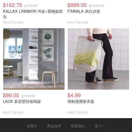
$162.75
$999.00
$174.00
$1349.00
KALLAX LINNMON 书桌+置物架组
FINNALA 米白沙发
合
Ikea Canada
Ikea Canada
$99.00
$4.99
$119.00
LACK 多层壁挂收纳架
强制便携脏衣篮
Ikea Canada
Ikea Canada
信用卡
商业合作
联系我们
双十一