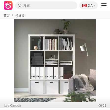
🇨🇦
CA
首页
抢好货
Ikea Canada
06-23