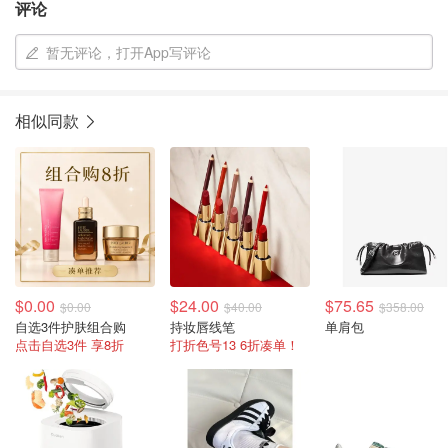
评论
暂无评论，打开App写评论
相似同款
$0.00
$24.00
$75.65
$0.00
$40.00
$358.00
自选3件护肤组合购
持妆唇线笔
单肩包
点击自选3件 享8折
打折色号13 6折凑单！