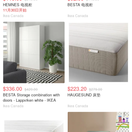
HEMNES 电视柜
BESTA 电视柜
11月30日开始
Ikea Canada
Ikea Canada
$336.00
$223.20
$420.00
$279.00
BESTA Storage combination with
HAUGESUND 床垫
doors - Lappviken white - IKEA
Ikea Canada
Ikea Canada