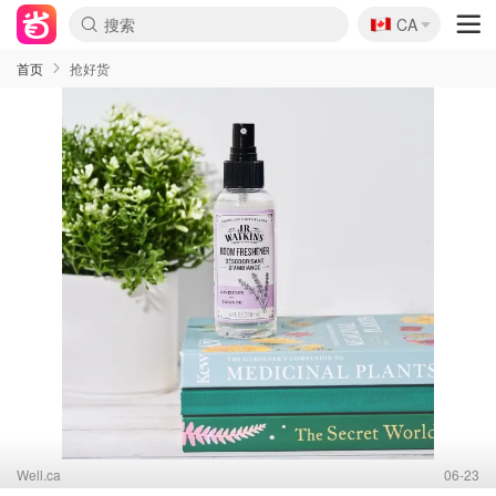
🇨🇦
CA
首页
抢好货
Well.ca
06-23