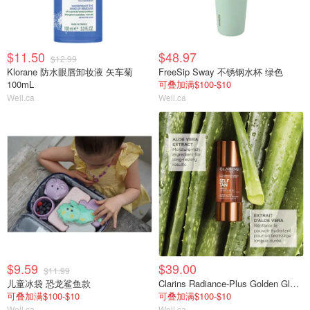
$11.50
$48.97
$12.99
Klorane 防水眼唇卸妆液 矢车菊
FreeSip Sway 不锈钢水杯 绿色
100mL
可叠加满$100-$10
Well.ca
Well.ca
$9.59
$39.00
$11.99
儿童冰袋 恐龙鲨鱼款
Clarins Radiance-Plus Golden Glow Booster 精华液
可叠加满$100-$10
可叠加满$100-$10
Well.ca
Well.ca