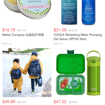
$16.79
$31.00
$20.99
$78.00
Matter Company 妊娠纹护理膏
COOLA Refreshing Water Plumping
Gel Serum SPF30 30mL
Well.ca
Well.ca
$45.88
$47.22
$53.98
$62.96