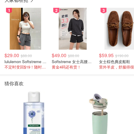
1
2
3
$29.00
$49.00
$59.95
$88.00
$88.00
$190.00
lululemon Softstreme 女士高腰短裤 10cm
Softstreme 女士高腰短裤 4英寸
女士棕色麂皮船鞋
不定时变回$19！随时点进来看
黄金4码还有货！
里外羊皮，舒服得很
猜你喜欢