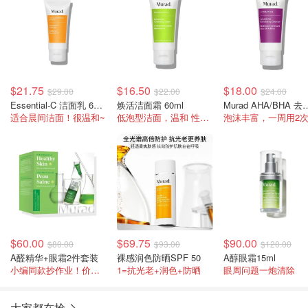
$21.75
$16.50
$18.00
$29.00
$22.00
$24.00
Essential-C 洁面乳 60ml
焕活洁面霜 60ml
Murad AHA/BH
适合晨间洁面！很温和~
低泡型洁面，温和 性价比高！
$60.00
$69.75
$90.00
$80.00
$93.00
$120.00
A醛精华+眼霜2件套装
裸感润色防晒SPF 50
A醇眼霜15ml
小编同款抄作业！价值$95=6折
1=抗光老+润色+防晒
眼周问题一炮清除
大家都在抢