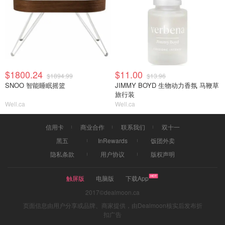
$1800.24
$11.00
$1894.99
$13.96
SNOO 智能睡眠摇篮
JIMMY BOYD 生物动力香氛 马鞭草
旅行装
Well.ca
Well.ca
信用卡
商业合作
联系我们
双十一
黑五
InRewards
饭团外卖
隐私条款
用户协议
版权声明
触屏版
电脑版
下载App
2017©dealmoon.ca
页面信息由用户分享或品牌、商家提供，由Dealmoon核实后发布折
扣广告