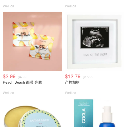
Well.ca
Well.ca
$3.99
$12.79
$4.99
$15.99
Peach Beach 面膜 亮肤
产检相框
Well.ca
Well.ca