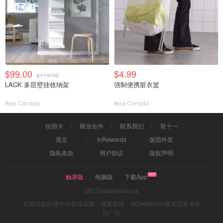
$99.00
$4.99
$119.00
LACK 多层壁挂收纳架
强制便携脏衣篮
Ikea Canada
Ikea Canada
信用卡
商业合作
联系我们
双十一
黑五
InRewards
饭团外卖
隐私条款
用户协议
版权声明
触屏版
电脑版
下载App
2017©dealmoon.ca
页面信息由用户分享或品牌、商家提供，由Dealmoon核实后发布折
扣广告