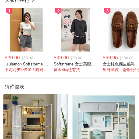
1
2
3
$29.00
$49.00
$59.95
$88.00
$88.00
$190.00
lululemon Softstreme 女士高腰短裤 10cm
Softstreme 女士高腰短裤 4英寸
女士棕色麂皮船鞋
不定时变回$19！随时点进来看
黄金4码还有货！
里外羊皮，舒服得很
猜你喜欢