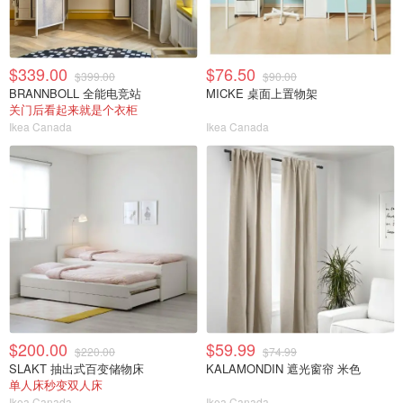
$339.00
$76.50
$399.00
$90.00
BRANNBOLL 全能电竞站
MICKE 桌面上置物架
关门后看起来就是个衣柜
Ikea Canada
Ikea Canada
$200.00
$59.99
$220.00
$74.99
SLAKT 抽出式百变储物床
KALAMONDIN 遮光窗帘 米色
单人床秒变双人床
Ikea Canada
Ikea Canada