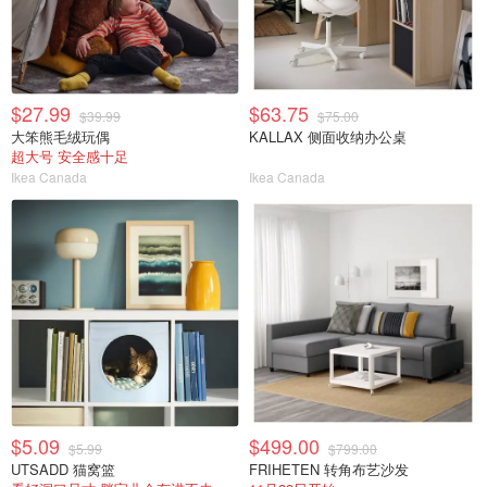
$27.99
$63.75
$39.99
$75.00
大笨熊毛绒玩偶
KALLAX 侧面收纳办公桌
超大号 安全感十足
Ikea Canada
Ikea Canada
$5.09
$499.00
$5.99
$799.00
UTSADD 猫窝篮
FRIHETEN 转角布艺沙发