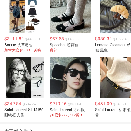
$3111.81
$67.68
$980.31
$4435.91
$148.36
$1272.43
Bonnie 皮革肩包
Speedcat 芭蕾鞋
Lemaire Croissant 
加拿大官$4700，关晓彤同款
蹲补
包 黑色
$342.84
$219.16
$451.00
$584.74
$361.64
$640.71
Saint Laurent SL M150
Saint Laurent 方框眼镜 黑色
Saint Laurent 标志
眼镜框 方形
ysl官$565，3.2折！
带
大家都在抢