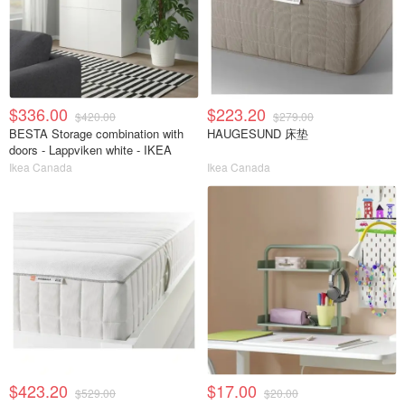
$336.00
$223.20
$420.00
$279.00
BESTA Storage combination with
HAUGESUND 床垫
doors - Lappviken white - IKEA
Ikea Canada
Ikea Canada
$423.20
$17.00
$529.00
$20.00