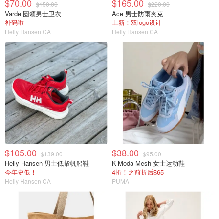
$70.00
$165.00
$150.00
$220.00
Varde 圆领男士卫衣
Ace 男士防雨夹克
补码啦
上新！双logo设计
Helly Hansen CA
Helly Hansen CA
$105.00
$38.00
$139.00
$95.00
Helly Hansen 男士低帮帆船鞋
K-Moda Mesh 女士运动鞋
今年史低！
4折！之前折后$65
Helly Hansen CA
PUMA