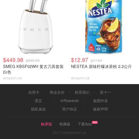
$449.98
$12.97
$899.99
$17.81
SMEG KBSF02WH 复古刀具套装
NESTEA 原味柠檬冰茶粉 2.2公斤
白色
amazon.ca
amazon.ca
信用卡
商业合作
联系我们
双十一
黑五
InRewards
饭团外卖
隐私条款
用户协议
版权声明
触屏版
电脑版
下载App
2017©dealmoon.ca