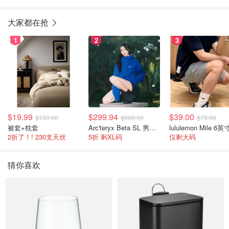
7.2ml 黑色
大家都在抢
1
2
3
$19.99
$299.94
$39.00
$130.00
$600.00
$78.00
被套+枕套
Arc'teryx Beta SL 男士夹克 黑色
2折了！! 230支天丝
5折 剩XL码
仅剩大码
猜你喜欢