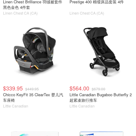
Linen Chest Brilliance 羽绒被套件
Prestige 400 棉缎床品套装 4件
黑色金色 4件套
Linen Chest CA (CA)
Linen Chest CA (CA)
$339.95
$564.00
$449.95
$679.00
Chicco KeyFit 35 ClearTex 婴儿汽
Little Canadian Bugaboo Butterfly 2
车座椅
超紧凑旅行推车
Little Canadian
Little Canadian