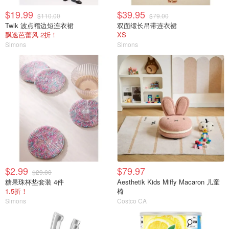
$19.99
$39.95
$110.00
$79.00
Twik 波点褶边短连衣裙
双面缎长吊带连衣裙
飘逸芭蕾风 2折！
XS
Simons
Simons
$2.99
$79.97
$29.00
糖果珠杯垫套装 4件
Aesthetik Kids Miffy Macaron 儿童
1.5折！
椅
Simons
Costco CA