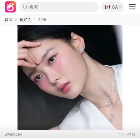
🇨🇦
CA
首页
抢好货
配饰
Swarovski
17 小时前