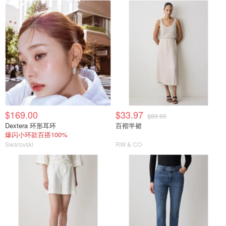
$169.00
$33.97
$89.90
Dextera 环形耳环
百褶半裙
爆闪小环款百搭100%
Swarovski
RW & CO