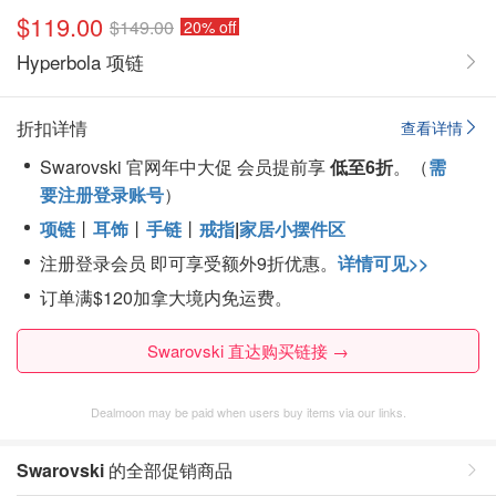
$119.00
$149.00
20% off
Hyperbola 项链
折扣详情
查看详情
Swarovski 官网年中大促 会员提前享
低至6折
。（
需
要注册登录账号
）
项链
丨
耳饰
丨
手链
丨
戒指
|
家居小摆件区
注册登录会员 即可享受额外9折优惠。
详情可见>>
订单满$120加拿大境内免运费。
Swarovski 直达购买链接 →
Dealmoon may be paid when users buy items via our links.
Swarovski
的全部促销商品