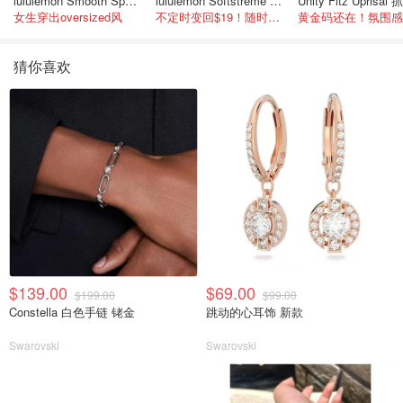
lululemon Smooth Spacer 经典卫衣
lululemon Softstreme 女士高腰短裤 10cm
女生穿出oversized风
不定时变回$19！随时点进来看
猜你喜欢
$139.00
$69.00
$199.00
$99.00
Constella 白色手链 铑金
跳动的心耳饰 新款
Swarovski
Swarovski