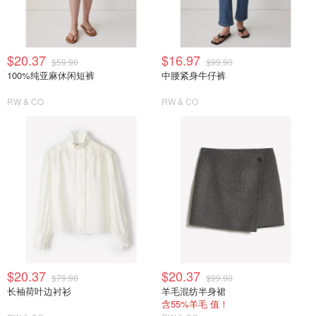
$20.37
$16.97
$59.90
$99.90
100%纯亚麻休闲短裤
中腰紧身牛仔裤
RW & CO
RW & CO
$20.37
$20.37
$79.90
$99.90
长袖荷叶边衬衫
羊毛混纺半身裙
含55%羊毛 值！