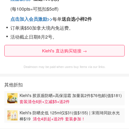
(
每100pts=可抵扣$5off
)
点击加入会员激励>>
每单
送自选小样2件
订单满$50加拿大境内免运费。
活动截止日期8月2号。
Kiehl's 直达购买链接 →
Dealmoon may be paid when users buy items via our links.
其他折扣
Kiehl's 胶原盾防晒+高保湿霜 加量装2件$76包邮(值$181)
套装清仓6折+立减$5+送2件
Kiehl's 防晒史低 125ml仅$31(值$155) | 宋雨琦同款水光
棒$19
清仓4折起+送2件 套装参加！