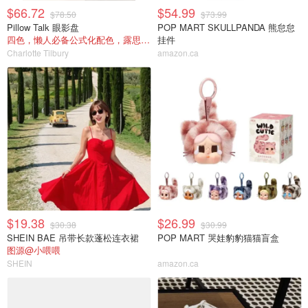
$66.72
$54.99
$78.50
$73.99
Pillow Talk 眼影盘
POP MART SKULLPANDA 熊怠怠
四色，懒人必备公式化配色，露思超爱！
挂件
Charlotte Tilbury
amazon.ca
$19.38
$26.99
$30.38
$30.99
SHEIN BAE 吊带长款蓬松连衣裙
POP MART 哭娃豹豹猫猫盲盒
图源@小喂喂
SHEIN
amazon.ca