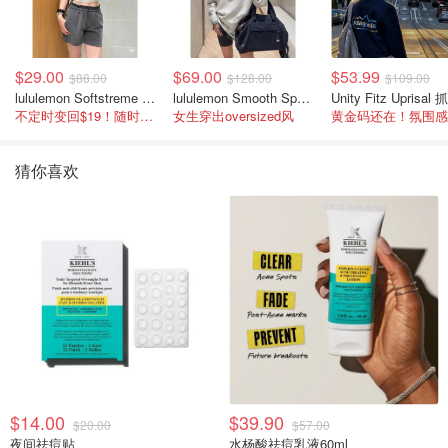
$29.00
$69.00
$53.99
$88.00
$128.00
$109.00
lululemon Softstreme 女士高腰短裤 10cm
lululemon Smooth Spacer 经典卫衣
不定时变回$19！随时点进来看
女生穿出oversized风
猜你喜欢
$14.00
$39.90
$20.00
$57.00
夜间祛痘贴
水杨酸祛痘乳液60ml