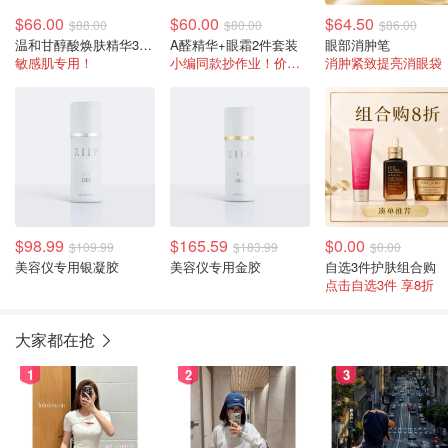
$66.00
$60.00
$64.50
$88.00
$80.00
$86.00
温和甘醇酸焕肤精华30ml
A醛精华+眼霜2件套装
眼部消肿笔
敏感肌专用！
小编同款抄作业！价值$95=6折
消肿紧致提亮消眼袋
$98.99
$165.59
$0.00
$109.99
$183.99
$0.00
美容仪专用银凝胶
美容仪专用金胶
自选3件护肤组合购
点击自选3件 享8折
大家都在抢
1
2
3