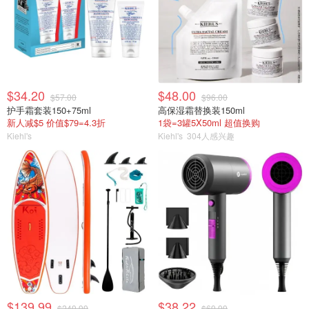
$34.20
$48.00
$57.00
$96.00
护手霜套装150+75ml
高保湿霜替换装150ml
新人减$5 价值$79=4.3折
1袋=3罐5X50ml 超值换购
Kiehl's
Kiehl's
304人感兴趣
$139.99
$38.22
$249.99
$69.99