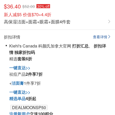
$36.40
$52.00
30% off
新人减$5 价值$70=4.4折
高保湿洁面+面霜+眼霜+面膜4件套
折扣详情
查看详情
Kiehl's Canada 科颜氏加拿大官网
打折汇总
。
折扣详
情
独家折扣码
精选
套装6折
一键直达>>
祛痘产品
2件享7折
+
洁面膏
1件享7折
一键直达>>
精选单品
4折起
DEALMOONSP50
注册新用户
立送100积分