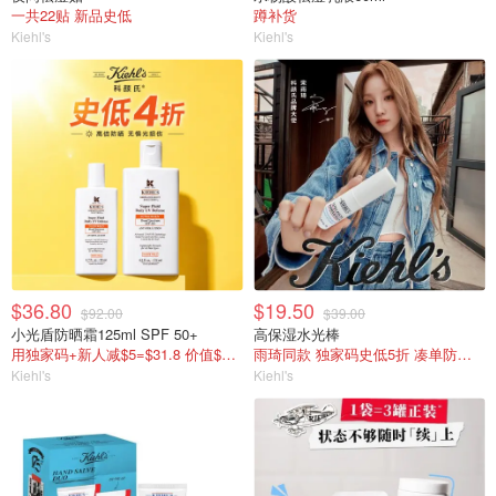
一共22贴 新品史低
蹲补货
Kiehl's
Kiehl's
$36.80
$19.50
$92.00
$39.00
小光盾防晒霜125ml SPF 50+
高保湿水光棒
用独家码+新人减$5=$31.8 价值$155=变相2折
雨琦同款 独家码史低5折 凑单防晒刚好包邮
Kiehl's
Kiehl's