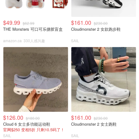
$49.99
$161.00
$62.99
$230.00
THE Monsters 可口可乐搪胶盲盒
Cloudmonster 2 女款跑步鞋
amazon.ca
330人感兴趣
SAIL
$126.00
$161.00
$180.00
$230.00
Cloud 6 女士多功能运动鞋
Cloudmonster 2 女士跑鞋
官网$250 变相5折 只剩10.5码了！
SAIL
SAIL