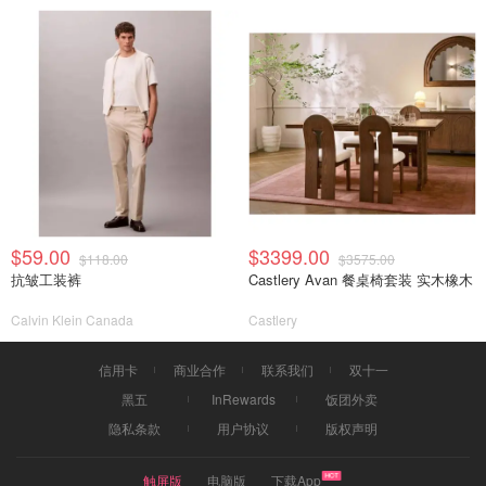
$59.00
$3399.00
$118.00
$3575.00
抗皱工装裤
Castlery Avan 餐桌椅套装 实木橡木
Calvin Klein Canada
Castlery
信用卡
商业合作
联系我们
双十一
黑五
InRewards
饭团外卖
隐私条款
用户协议
版权声明
触屏版
电脑版
下载App