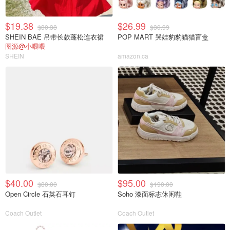
$19.38
$26.99
$30.38
$30.99
SHEIN BAE 吊带长款蓬松连衣裙
POP MART 哭娃豹豹猫猫盲盒
图源@小喂喂
SHEIN
amazon.ca
$40.00
$95.00
$80.00
$190.00
Open Circle 石英石耳钉
Soho 漆面标志休闲鞋
Coach Outlet
Coach Outlet