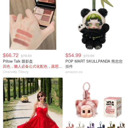
$66.72
$54.99
$78.50
$73.99
Pillow Talk 眼影盘
POP MART SKULLPANDA 熊怠怠
四色，懒人必备公式化配色，露思超爱！
挂件
Charlotte Tilbury
amazon.ca