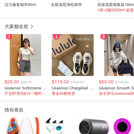
活力修复精华30ml
全新深层净痘精华
高保湿霜替换装150m
1
大家都在抢
1
2
3
$29.00
$119.00
$69.00
$88.00
$198.00
$128.00
lululemon Softstreme 女士高腰短裤 10cm
lululemon Chargefeel 3 男士运动鞋
不定时变回$19！随时点进来看
黄金码都有货
女生穿出oversized
猜你喜欢