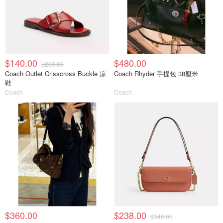
$140.00
$480.00
$200.00
Coach Outlet Crisscross Buckle 凉
Coach Rhyder 手提包 38厘米
鞋
Coach
Coach
$360.00
$238.00
$340.00