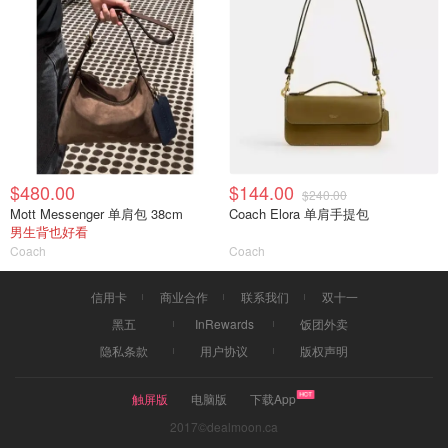
$480.00
$144.00
$240.00
Mott Messenger 单肩包 38cm
Coach Elora 单肩手提包
男生背也好看
Coach
Coach
信用卡
商业合作
联系我们
双十一
黑五
InRewards
饭团外卖
隐私条款
用户协议
版权声明
触屏版
电脑版
下载App
2017©dealmoon.ca