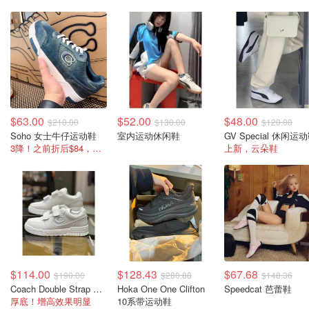
$63.00
$52.00
$48.00
$210.00
$130.00
$120.00
Soho 女士牛仔运动鞋
室内运动休闲鞋
GV Special 休闲运
3降！之前折后$84，国内卖￥899
上新，云朵鞋
$114.00
$128.43
$67.68
$190.00
$280.88
$148.36
Coach Double Strap Soho 休闲运动鞋
Hoka One One Clifton
Speedcat 芭蕾鞋
厚底！增高效果明显
10系带运动鞋