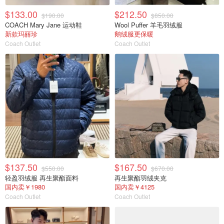
$133.00
$212.50
$190.00
$850.00
COACH Mary Jane 运动鞋
Wool Puffer 羊毛羽绒服
新款玛丽珍
鹅绒服更保暖
Coach Outlet
Coach Outlet
$137.50
$167.50
$550.00
$670.00
轻盈羽绒服 再生聚酯面料
再生聚酯羽绒夹克
国内卖￥1980
国内卖￥4125
Coach Outlet
Coach Outlet