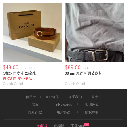
$48.00
$89.00
$120.00
$240.00
C扣双面皮带 25毫米
38mm 双面可调节皮带
再次刷新皮带史低！
Coach Outlet
Coach Outlet
信用卡
商业合作
联系我们
双十一
黑五
InRewards
饭团外卖
隐私条款
用户协议
版权声明
触屏版
电脑版
下载App