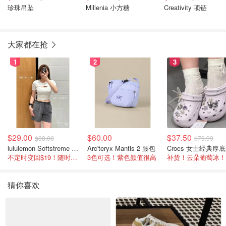
珍珠吊坠
Millenia 小方糖
Creativity 项链
大家都在抢
1
2
3
$29.00
$60.00
$37.50
$88.00
$79.99
lululemon Softstreme 女士高腰短裤 10cm
Arc'teryx Mantis 2 腰包
C
不定时变回$19！随时点进来看
3色可选！紫色颜值很高
补货！云朵葡萄冰！
猜你喜欢