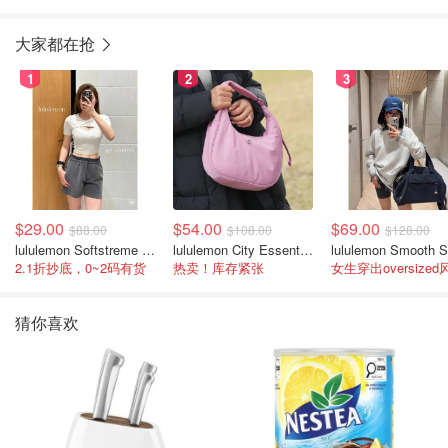
大家都在抢
1
2
3
$29.00
$54.00
$69.00
$88.00
$108.00
$128.00
lululemon Softstreme 女士高腰短裤 10cm
lululemon City Essentials 肩背包 4L
2.1折抄底，0~2码有货
热卖！库存紧张
女生穿出oversized
猜你喜欢