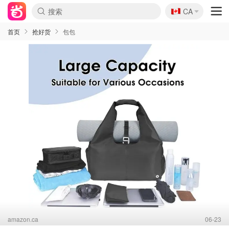
🇨🇦
CA
首页
抢好货
包包
amazon.ca
06-23