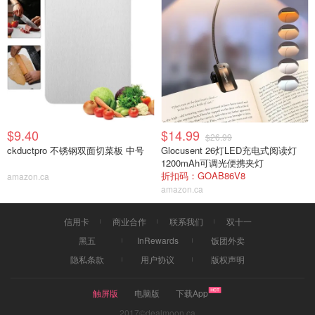
$9.40
$14.99
$26.99
ckductpro 不锈钢双面切菜板 中号
Glocusent 26灯LED充电式阅读灯
1200mAh可调光便携夹灯
折扣码：GOAB86V8
amazon.ca
amazon.ca
信用卡
商业合作
联系我们
双十一
黑五
InRewards
饭团外卖
隐私条款
用户协议
版权声明
触屏版
电脑版
下载App
2017©dealmoon.ca