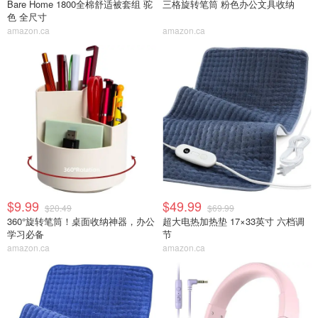
Bare Home 1800全棉舒适被套组 驼
三格旋转笔筒 粉色办公文具收纳
色 全尺寸
amazon.ca
amazon.ca
$9.99
$49.99
$20.49
$69.99
360°旋转笔筒！桌面收纳神器，办公
超大电热加热垫 17×33英寸 六档调
学习必备
节
amazon.ca
amazon.ca