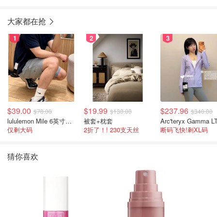
大家都在抢
1
2
3
$39.00
$19.99
$237.96
$78.00
$130.00
$340.00
lululemon Mile 6英寸男士短裤
被套+枕套
仅剩大码
2折了！! 230支天丝
断码飞快!剩XL码
猜你喜欢