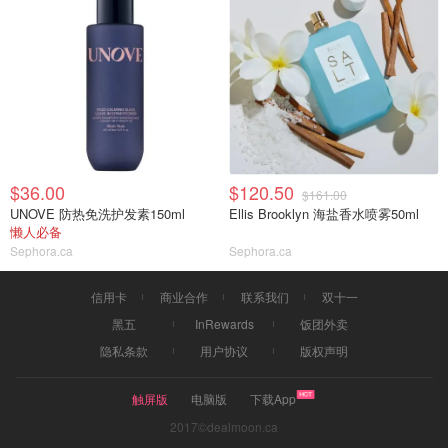
$36.00
$120.50
$161.00
UNOVE 防热免洗护发素150ml
Ellis Brooklyn 海盐香水喷雾50ml
懒人必备
Sephora.ca
Sephora.ca
信用卡
商业合作
联系我们
双十一
黑五
InRewards
饭团外卖
隐私条款
用户协议
版权声明
触屏版
电脑版
下载App
2017©dealmoon.ca