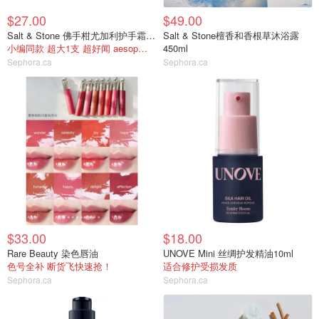
$27.00
$49.00
Salt & Stone 佛手柑尤加利护手霜75ml
Salt & Stone檀香和香根草沐浴露
小编同款 超大1支 超好闻 aesop平替！
450ml
Sephora.ca
Sephora.ca
$33.00
$18.00
Rare Beauty 染色唇油
UNOVE Mini 丝绸护发精油10ml
色号全补 断货飞快速抢！
适合修护受损发质
Sephora.ca
Sephora.ca