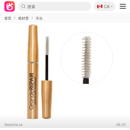
🇨🇦
CA
首页
抢好货
美妆
Sephora.ca
06-23