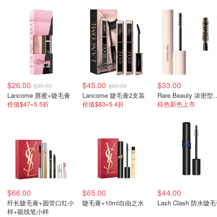
$26.00
$45.00
$33.00
$35.00
$60.00
Lancome 唇蜜+睫毛膏
Lancome 睫毛膏2支装
Rare Beauty
价值$47=5.5折
价值$83=5.4折
棕色新色上市
$66.00
$65.00
$44.00
纤长睫毛膏+圆管口红小
睫毛膏+10ml自由之水
Lash Clash 防水睫
样+眼线笔小样