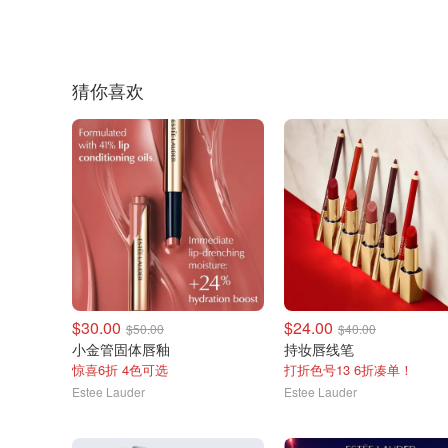
猜你喜欢
$30.00
$24.00
$50.00
$40.00
小金管固体唇釉
持妆唇线笔
惊喜6折 4色可选
打折色号13 6折凑单！
Estee Lauder
Estee Lauder