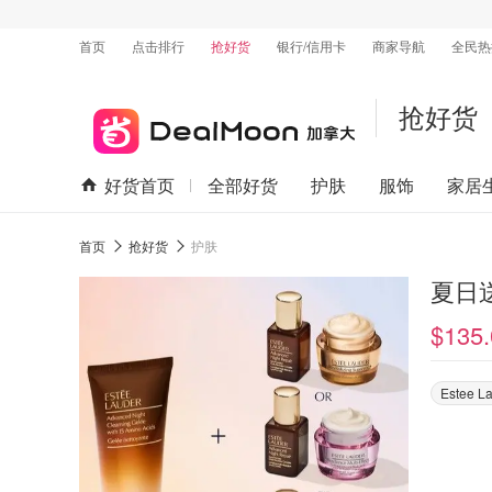
首页
点击排行
抢好货
银行/信用卡
商家导航
全民热
抢好货
好货首页
全部好货
护肤
服饰
家居
首页
抢好货
护肤
夏日
$135.
Estee L