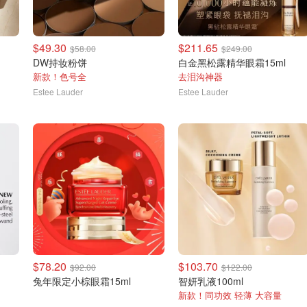
$49.30
$211.65
$58.00
$249.00
DW持妆粉饼
白金黑松露精华眼霜15ml
新款！色号全
去泪沟神器
Estee Lauder
Estee Lauder
$78.20
$103.70
$92.00
$122.00
兔年限定小棕眼霜15ml
智妍乳液100ml
新款！同功效 轻薄 大容量