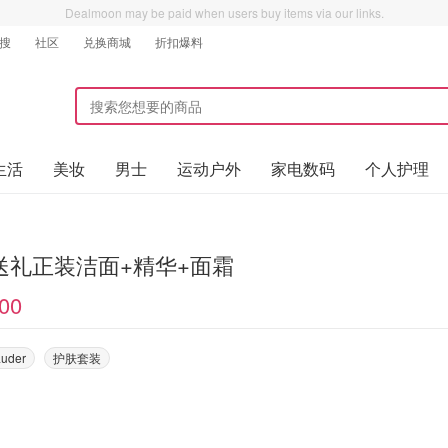
Dealmoon may be paid when users buy items via our links.
搜
社区
兑换商城
折扣爆料
生活
美妆
男士
运动户外
家电数码
个人护理
送礼正装洁面+精华+面霜
00
auder
护肤套装