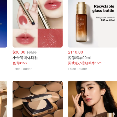
$30.00
$110.00
$50.00
小金管 固体唇釉
闪修精华20ml
色号#156
买就送小棕瓶精华15ml！
Estee Lauder
Estee Lauder