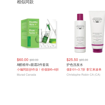
相似同款
$60.00
$25.50
$80.00
$85.00
A醛精华+眼霜2件套装
护色洗发水
小编同款抄作业！价值$95=6折
值$101=3.7折 拿它来凑单
Murad Canada
Christophe Robin CA (CA)