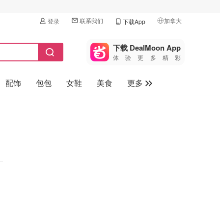
联系我们
加拿大
登录
下载App
🇺🇸
美国
下载 DealMoon App
体验更多精彩
🇨🇳
中国
配饰
包包
女鞋
美食
更多
🇨🇦
加拿大
🇬🇧
母婴玩具
英国
保健品
🇩🇪
德国
旅游
🇫🇷
法国
汽车
🇮🇹
意大利
🇦🇺
澳洲
🇳🇿
新西兰