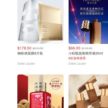
$178.50
$66.00
$210.00
$110.00
钢铁侠面膜8片装
小棕瓶急救精华液20ml
6折凑单推荐
Estee Lauder
Estee Lauder