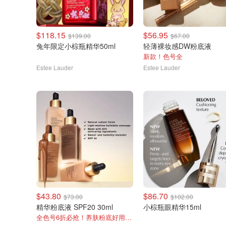
$118.15
$56.95
$139.00
$67.00
兔年限定小棕瓶精华50ml
轻薄裸妆感DW粉底液
新款！色号全
Estee Lauder
Estee Lauder
$43.80
$86.70
$73.00
$102.00
精华粉底液 SPF20 30ml
小棕瓶眼精华15ml
全色号6折必抢！养肤粉底好用推荐