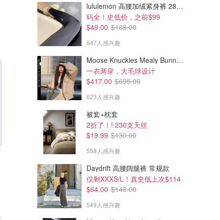
lululemon 高腰加绒紧身裤 28"≈71cm 5个口袋
码全！史低价，之前$99
$49.00
$168.00
647人感兴趣
Moose Knuckles Mealy Bunny 女士双面穿连帽外套
一衣两穿，大毛球设计
$417.00
$695.00
623人感兴趣
被套+枕套
2折了！! 230支天丝
$19.99
$130.00
558人感兴趣
Daydrift 高腰阔腿裤 常规款
仅剩XXXS/L！真史低上次$114
$64.00
$148.00
549人感兴趣