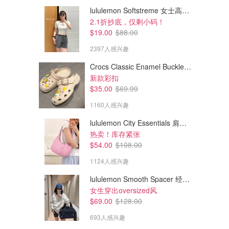
lululemon Softstreme 女士高腰短裤 10cm
2.1折抄底，仅剩小码！
$19.00
$88.00
2397人感兴趣
Crocs Classic Enamel Buckle 卡骆驰布扣便鞋
新款彩扣
$35.00
$69.99
1160人感兴趣
lululemon City Essentials 肩背包 4L
$139.50
$117.00
$155.00
$130.00
热卖！库存紧张
红腰子精华50ml套装
百优菁纯面霜护肤套装
$54.00
$108.00
光红腰子正装就要$155 实际价值$195
值$169=7.7折 1套享送礼
1124人感兴趣
Shiseido.ca
Shiseido.ca
lululemon Smooth Spacer 经典卫衣
女生穿出oversized风
$69.00
$128.00
693人感兴趣