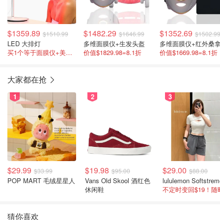
$1359.89
$1482.29
$1352.69
$1510.99
$1646.99
$1502.9
LED 大排灯
多维面膜仪+生发头盔
多维面膜仪+红外桑
买1个等于面膜仪+美颈仪+美体仪
价值$1829.98=8.1折
价值$1669.98=8.1折
大家都在抢
1
2
3
$29.99
$19.98
$29.00
$33.99
$95.00
$88.00
POP MART 毛绒星星人
Vans Old Skool 酒红色
休闲鞋
猜你喜欢