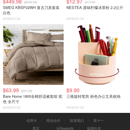
$449.98
$12.97
$899.99
$17.81
SMEG KBSF02WH 复古刀具套装
NESTEA 原味柠檬冰茶粉 2.2公斤
白色
amazon.ca
amazon.ca
$63.99
$9.90
$91.99
Bare Home 1800全棉舒适被套组 驼
三格旋转笔筒 粉色办公文具收纳
色 全尺寸
amazon.ca
amazon.ca
信用卡
商业合作
联系我们
双十一
黑五
InRewards
饭团外卖