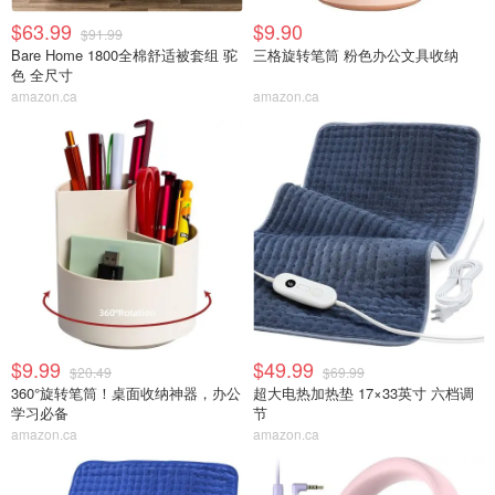
$63.99
$9.90
$91.99
Bare Home 1800全棉舒适被套组 驼
三格旋转笔筒 粉色办公文具收纳
色 全尺寸
amazon.ca
amazon.ca
$9.99
$49.99
$20.49
$69.99
360°旋转笔筒！桌面收纳神器，办公
超大电热加热垫 17×33英寸 六档调
学习必备
节
amazon.ca
amazon.ca