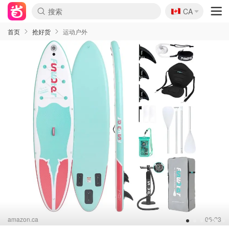
🇨🇦
CA
首页
抢好货
运动户外
amazon.ca
06-23
1
2
3
4
5
6