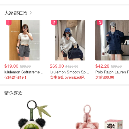
大家都在抢
1
2
3
$19.00
$69.00
$42.28
$88.00
$128.00
$89.50
lululemon Softstreme 女士高腰短裤 10cm
lululemon Smooth Spacer 经典卫衣
仅限2码$19！
女生穿出oversized风
之前$66.96
猜你喜欢