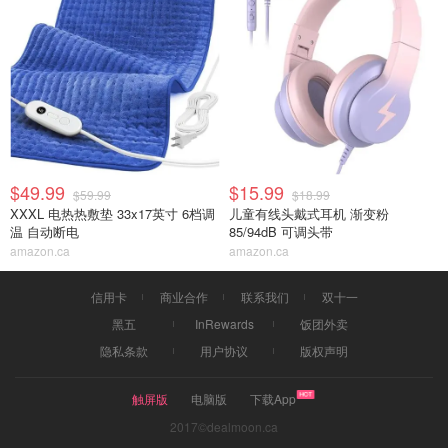
$49.99
$15.99
$59.99
$18.99
XXXL 电热热敷垫 33x17英寸 6档调
儿童有线头戴式耳机 渐变粉
温 自动断电
85/94dB 可调头带
amazon.ca
amazon.ca
信用卡
商业合作
联系我们
双十一
黑五
InRewards
饭团外卖
隐私条款
用户协议
版权声明
触屏版
电脑版
下载App
2017©dealmoon.ca