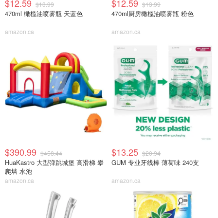
$12.59
$12.59
$13.99
$13.99
470ml 橄榄油喷雾瓶 天蓝色
470ml厨房橄榄油喷雾瓶 粉色
amazon.ca
amazon.ca
$390.99
$13.25
$458.44
$20.94
HuaKastro 大型弹跳城堡 高滑梯 攀
GUM 专业牙线棒 薄荷味 240支
爬墙 水池
amazon.ca
amazon.ca